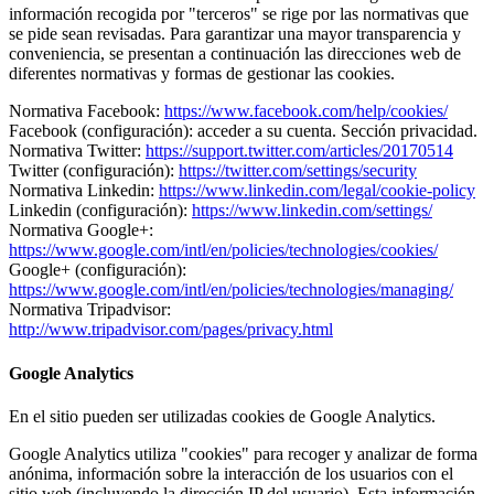
información recogida por "terceros" se rige por las normativas que
se pide sean revisadas. Para garantizar una mayor transparencia y
conveniencia, se presentan a continuación las direcciones web de
diferentes normativas y formas de gestionar las cookies.
Normativa Facebook:
https://www.facebook.com/help/cookies/
Facebook (configuración): acceder a su cuenta. Sección privacidad.
Normativa Twitter:
https://support.twitter.com/articles/20170514
Twitter (configuración):
https://twitter.com/settings/security
Normativa Linkedin:
https://www.linkedin.com/legal/cookie-policy
Linkedin (configuración):
https://www.linkedin.com/settings/
Normativa Google+:
https://www.google.com/intl/en/policies/technologies/cookies/
Google+ (configuración):
https://www.google.com/intl/en/policies/technologies/managing/
Normativa Tripadvisor:
http://www.tripadvisor.com/pages/privacy.html
Google Analytics
En el sitio pueden ser utilizadas cookies de Google Analytics.
Google Analytics utiliza "cookies" para recoger y analizar de forma
anónima, información sobre la interacción de los usuarios con el
sitio web (incluyendo la dirección IP del usuario). Esta información