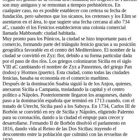
son muy antiguos y se remontan a tiempos prehistóricos. En
cualquier caso, no es posible establecer con certeza su fecha de
fundación, pero sabemos que los sicanos, los cretenses y los Elim se
asentaron en el área, lo que sugiere una fecha cercana al año 734
aC, cuando el los Fenicios establecieron una colonia comercial
llamada Mabbonath: ciudad habitada.
Muy pronto para los Púnicos, la ciudad se hizo importante para el
comercio, formando parte del triángulo fenicio gracias a su posición
geográfica favorable en el centro del Mediterráneo. El nombre de la
ciudad se convirtió en Zyz: flor, debido a su forma particular dada
por el paso de dos ríos. Los griegos colonizaron Sicilia en el siglo
VIII aC cambiando el nombre de Zyz a Panormos, del griego Pan
(todos) y Hormos (puerto). Esta ciudad, como todas las ciudades
fenicias, basaba su economía en el comercio marítimo.
Después de la dominación Suabia siguió la de los Anjou, quienes,
anexaron Sicilia a Campania, trasladando la capital y el centro
político a Nápoles. Posteriormente llegaron los aragoneses, dando
paso a la dominación española que terminó en 1713 cuando, con el
tratado de Utrecht, Sicilia pasó a los Saboya. En 1734, Carlos III de
Borbón se convirtió en rey de Sicilia y Nápoles, eligiendo Palermo
para su coronación, dando a la ciudad el empuje para crecer y
desarrollarse. Fernando II de Borbón disolvió el parlamento en
1816, dando vida al Reino de las Dos Sicilias; trayendo el
descontento entre la población que culminó con las revueltas de
1820.