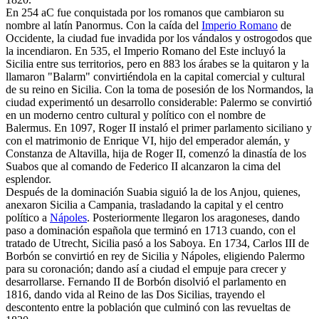
En 254 aC fue conquistada por los romanos que cambiaron su
nombre al latín Panormus. Con la caída del
Imperio Romano
de
Occidente, la ciudad fue invadida por los vándalos y ostrogodos que
la incendiaron. En 535, el Imperio Romano del Este incluyó la
Sicilia entre sus territorios, pero en 883 los árabes se la quitaron y la
llamaron "Balarm" convirtiéndola en la capital comercial y cultural
de su reino en Sicilia. Con la toma de posesión de los Normandos, la
ciudad experimentó un desarrollo considerable: Palermo se convirtió
en un moderno centro cultural y político con el nombre de
Balermus. En 1097, Roger II instaló el primer parlamento siciliano y
con el matrimonio de Enrique VI, hijo del emperador alemán, y
Constanza de Altavilla, hija de Roger II, comenzó la dinastía de los
Suabos que al comando de Federico II alcanzaron la cima del
esplendor.
Después de la dominación Suabia siguió la de los Anjou, quienes,
anexaron Sicilia a Campania, trasladando la capital y el centro
político a
Nápoles
. Posteriormente llegaron los aragoneses, dando
paso a dominación española que terminó en 1713 cuando, con el
tratado de Utrecht, Sicilia pasó a los Saboya. En 1734, Carlos III de
Borbón se convirtió en rey de Sicilia y Nápoles, eligiendo Palermo
para su coronación; dando así a ciudad el empuje para crecer y
desarrollarse. Fernando II de Borbón disolvió el parlamento en
1816, dando vida al Reino de las Dos Sicilias, trayendo el
descontento entre la población que culminó con las revueltas de