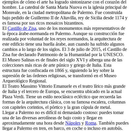
ejemplos de cómo el arte ha logrado sintonizarse con el corazón del
hombre. La catedral de Santa Maria Nuova es la iglesia principal de
Monreale, en la ciudad metropolitana de Palermo. Fue construida
bajo pedido de Guillermo II de Altavilla, rey de Sicilia desde 1174 y
es famosa por sus ricos mosaicos bizantinos.
El
Castillo de Zisa
, uno de los monumentos más representativos de
la época árabe-normanda en Palermo. Aunque su construcción fue
realizada por voluntad de los reyes normandos, la arquitectura de
este edificio tiene una huella árabe, aun cuando ha sufrido algunos
cambios a lo largo de los siglos. El 3 de julio de 2015, el Castillo de
Zisa fue declarado Patrimonio de la Humanidad por la UNESCO.
El Museo Salinas es de finales del siglo XVI y alberga una de las
colecciones más ricas de arte púnico y griego de Italia. Esta
estructura fue confiscada en 1866 y, siguiendo la ley sobre la
supresión de las órdenes religiosas, se transformó en el Museo
Arqueológico Regional.
El Teatro Massimo Vittorio Emanuele es el teatro lírico más grande
de Italia y el tercero de Europa, se encuentra ubicado en la actual
Plaza Verdi. Tiene un estilo neoclásico ecléctico que recuerda las
formas de la arquitectura clásica, con su famosa escalera, columnas
con capiteles corintios, el pórtico y la gran cúpula de metal.
Llegar a Palermo no es difícil ni demasiado costoso: puedes tomar
una de las diversas aerolíneas de bajo costo y llegar en
aproximadamente una hora desde
Nápoles
y
Roma
. También puedes
llegar a Palermo en tren, en barco, en coche o incluso en autobús.