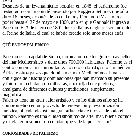
1820.
Después de un levantamiento popular, en 1848, el parlamento fue
restaurado con un comité presidido por Ruggero Settimo, que sólo
duró 16 meses, después de lo cual el rey Fernando IV asumió el
poder hasta el 27 de mayo de 1860, año en que Garibaldi ingresó a
Palermo. El 3 de enero de 1861, los sicilianos eligieron ser anexados
al Reino de Italia, el cual se habría creado solo unos meses atrás.
QUÉ ES HOY PALERMO?
Palermo es la capital de Sicilia, domina uno de los golfos más bellos
del mar Mediterráneo y tiene unos 700.000 habitantes. Palermo es el
centro comercial más importante, no solo en la isla, sino también en
África y otros países que dominan el mar Mediterráneo. Una isla
con siglos de historia y dominaciones que han marcado su presente
y futuro, una ciudad con mil caras, encrucijada de pueblos,
amalgama de diferentes culturas y tradiciones, simplemente
magnífica.
Palermo tiene un gran valor artístico y en los últimos años se ha
comprometido en un proyecto de renovación y revalorización
turística, obteniendo así una gran afluencia de turistas de todo el
mundo. Palermo es una ciudad sinónimo de arte, mar, buena comida
y magia, en resumen: una ciudad que vale la pena visitar!
CURIOSIDADES DE PALERMO