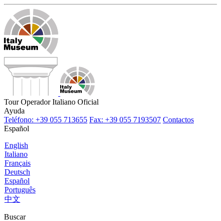
Tour Operador Italiano Oficial
Ayuda
Teléfono: +39 055 713655
Fax: +39 055 7193507
Contactos
Español
English
Italiano
Français
Deutsch
Español
Português
中文
Buscar