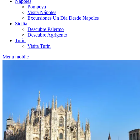
Nápoles
Pompeya
Visita Nápoles
Excursiones Un Dia Desde Napoles
Sicilia
Descubre Palermo
Descubre Agrigento
Turín
Visita Turín
Menu mobile