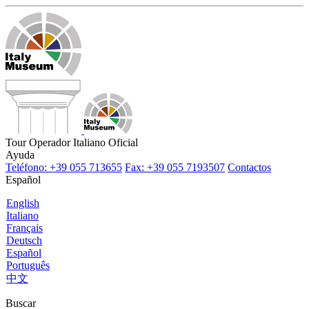
Tour Operador Italiano Oficial
Ayuda
Teléfono: +39 055 713655
Fax: +39 055 7193507
Contactos
Español
English
Italiano
Français
Deutsch
Español
Português
中文
Buscar