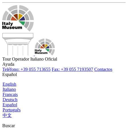
Tour Operador Italiano Oficial
Ayuda
Teléfono: +39 055 713655
Fax: +39 055 7193507
Contactos
Español
English
Italiano
Français
Deutsch
Español
Português
中文
Buscar