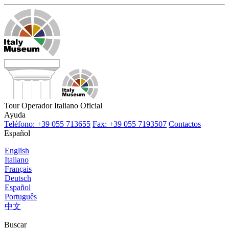
Tour Operador Italiano Oficial
Ayuda
Teléfono: +39 055 713655
Fax: +39 055 7193507
Contactos
Español
English
Italiano
Français
Deutsch
Español
Português
中文
Buscar