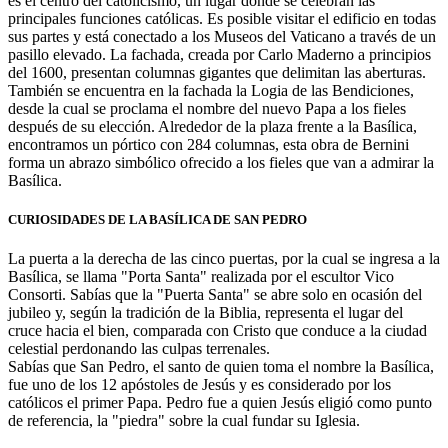
es el centro del catolicismo, un lugar donde se celebran las
principales funciones católicas. Es posible visitar el edificio en todas
sus partes y está conectado a los Museos del Vaticano a través de un
pasillo elevado. La fachada, creada por Carlo Maderno a principios
del 1600, presentan columnas gigantes que delimitan las aberturas.
También se encuentra en la fachada la Logia de las Bendiciones,
desde la cual se proclama el nombre del nuevo Papa a los fieles
después de su elección. Alrededor de la plaza frente a la Basílica,
encontramos un pórtico con 284 columnas, esta obra de Bernini
forma un abrazo simbólico ofrecido a los fieles que van a admirar la
Basílica.
CURIOSIDADES DE LA BASÍLICA DE SAN PEDRO
La puerta a la derecha de las cinco puertas, por la cual se ingresa a la
Basílica, se llama "Porta Santa" realizada por el escultor Vico
Consorti. Sabías que la "Puerta Santa" se abre solo en ocasión del
jubileo y, según la tradición de la Biblia, representa el lugar del
cruce hacia el bien, comparada con Cristo que conduce a la ciudad
celestial perdonando las culpas terrenales.
Sabías que San Pedro, el santo de quien toma el nombre la Basílica,
fue uno de los 12 apóstoles de Jesús y es considerado por los
católicos el primer Papa. Pedro fue a quien Jesús eligió como punto
de referencia, la "piedra" sobre la cual fundar su Iglesia.