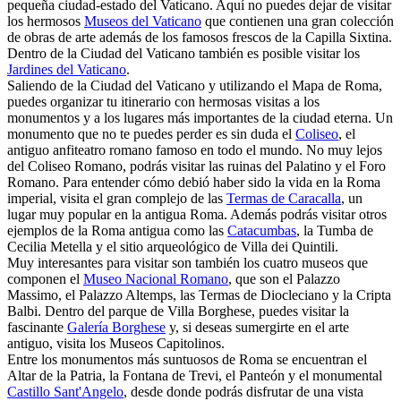
pequeña ciudad-estado del Vaticano. Aquí no puedes dejar de visitar
los hermosos
Museos del Vaticano
que contienen una gran colección
de obras de arte además de los famosos frescos de la Capilla Sixtina.
Dentro de la Ciudad del Vaticano también es posible visitar los
Jardines del Vaticano
.
Saliendo de la Ciudad del Vaticano y utilizando el Mapa de Roma,
puedes organizar tu itinerario con hermosas visitas a los
monumentos y a los lugares más importantes de la ciudad eterna. Un
monumento que no te puedes perder es sin duda el
Coliseo
, el
antiguo anfiteatro romano famoso en todo el mundo. No muy lejos
del Coliseo Romano, podrás visitar las ruinas del Palatino y el Foro
Romano. Para entender cómo debió haber sido la vida en la Roma
imperial, visita el gran complejo de las
Termas de Caracalla
, un
lugar muy popular en la antigua Roma. Además podrás visitar otros
ejemplos de la Roma antigua como las
Catacumbas
, la Tumba de
Cecilia Metella y el sitio arqueológico de Villa dei Quintili.
Muy interesantes para visitar son también los cuatro museos que
componen el
Museo Nacional Romano
, que son el Palazzo
Massimo, el Palazzo Altemps, las Termas de Diocleciano y la Cripta
Balbi. Dentro del parque de Villa Borghese, puedes visitar la
fascinante
Galería Borghese
y, si deseas sumergirte en el arte
antiguo, visita los Museos Capitolinos.
Entre los monumentos más suntuosos de Roma se encuentran el
Altar de la Patria, la Fontana de Trevi, el Panteón y el monumental
Castillo Sant'Angelo
, desde donde podrás disfrutar de una vista