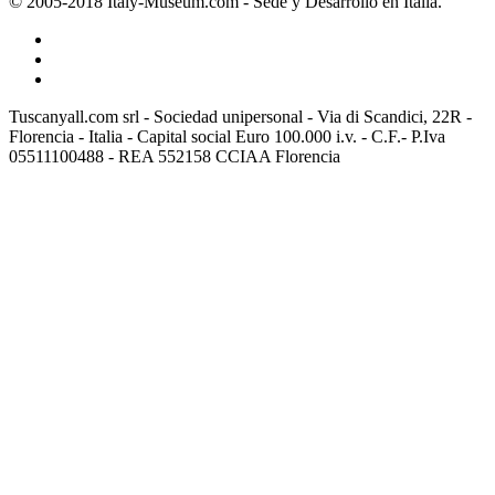
© 2005-2018 Italy-Museum.com -
Sede y Desarrollo en Italia.
Tuscanyall.com srl - Sociedad unipersonal - Via di Scandici, 22R -
Florencia - Italia - Capital social Euro 100.000 i.v. - C.F.- P.Iva
05511100488 - REA 552158 CCIAA Florencia