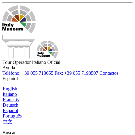
Tour Operador Italiano Oficial
Ayuda
Teléfono: +39 055 713655
Fax: +39 055 7193507
Contactos
Español
English
Italiano
Français
Deutsch
Español
Português
中文
Buscar