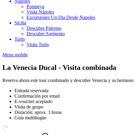
Nápoles
Pompeya
Visita Nápoles
Excursiones Un Dia Desde Napoles
Sicilia
Descubre Palermo
Descubre Agrigento
Turín
Visita Turín
Menu mobile
La Venecia Ducal - Visita combinada
Reserva ahora este tour combinado y descubre Venecia y su hermoso 
Entrada reservada
Confirmación por email
E-voucher aceptado
Visita de grupo
Duración: aprox. 3 horas
Guía multilingüe