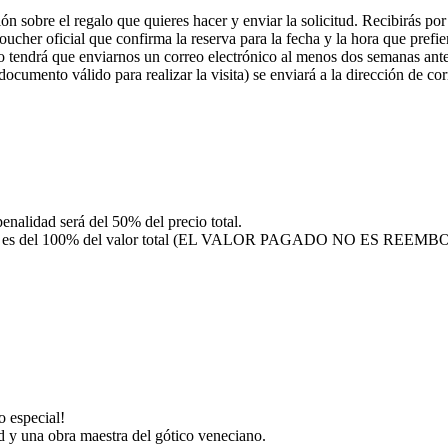
ón sobre el regalo que quieres hacer y enviar la solicitud. Recibirás p
voucher oficial que confirma la reserva para la fecha y la hora que prefie
 tendrá que enviarnos un correo electrónico al menos dos semanas antes
 documento válido para realizar la visita) se enviará a la dirección de co
penalidad será del 50% del precio total.
 penalidad es del 100% del valor total (EL VALOR PAGADO NO ES REE
o especial!
d y una obra maestra del gótico veneciano.