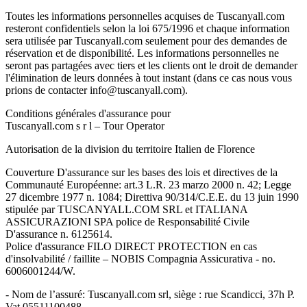
Toutes les informations personnelles acquises de Tuscanyall.com
resteront confidentiels selon la loi 675/1996 et chaque information
sera utilisée par Tuscanyall.com seulement pour des demandes de
réservation et de disponibilité. Les informations personnelles ne
seront pas partagées avec tiers et les clients ont le droit de demander
l'élimination de leurs données à tout instant (dans ce cas nous vous
prions de contacter info@tuscanyall.com).
Conditions générales d'assurance pour
Tuscanyall.com s r l – Tour Operator
Autorisation de la division du territoire Italien de Florence
Couverture D'assurance sur les bases des lois et directives de la
Communauté Européenne: art.3 L.R. 23 marzo 2000 n. 42; Legge
27 dicembre 1977 n. 1084; Direttiva 90/314/C.E.E. du 13 juin 1990
stipulée par TUSCANYALL.COM SRL et ITALIANA
ASSICURAZIONI SPA police de Responsabilité Civile
D'assurance n. 6125614.
Police d'assurance FILO DIRECT PROTECTION en cas
d'insolvabilité / faillite – NOBIS Compagnia Assicurativa - no.
6006001244/W.
- Nom de l’assuré: Tuscanyall.com srl, siège : rue Scandicci, 37h P.
Vat 05511100488