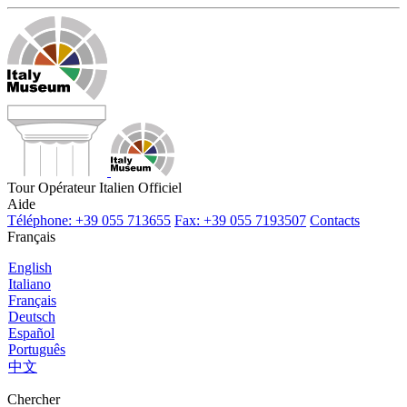
Tour Opérateur Italien Officiel
Aide
Téléphone: +39 055 713655
Fax: +39 055 7193507
Contacts
Français
English
Italiano
Français
Deutsch
Español
Português
中文
Chercher