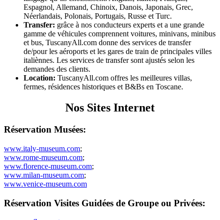
Espagnol, Allemand, Chinoix, Danois, Japonais, Grec,
Néerlandais, Polonais, Portugais, Russe et Turc.
Transfer:
grâce à nos conducteurs experts et a une grande
gamme de véhicules comprennent voitures, minivans, minibus
et bus, TuscanyAll.com donne des services de transfer
de/pour les aéroports et les gares de train de principales villes
italiènnes. Les services de transfer sont ajustés selon les
demandes des clients.
Location:
TuscanyAll.com offres les meilleures villas,
fermes, résidences historiques et B&Bs en Toscane.
Nos Sites Internet
Réservation Musées:
www.italy-museum.com
;
www.rome-museum.com
;
www.florence-museum.com
;
www.milan-museum.com
;
www.venice-museum.com
Réservation Visites Guidées de Groupe ou Privées: