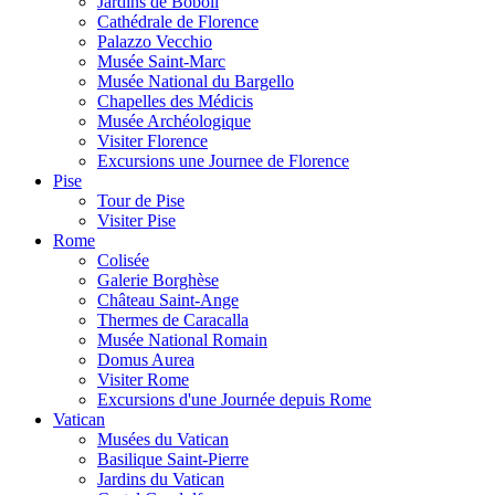
Jardins de Boboli
Cathédrale de Florence
Palazzo Vecchio
Musée Saint-Marc
Musée National du Bargello
Chapelles des Médicis
Musée Archéologique
Visiter Florence
Excursions une Journee de Florence
Pise
Tour de Pise
Visiter Pise
Rome
Colisée
Galerie Borghèse
Château Saint-Ange
Thermes de Caracalla
Musée National Romain
Domus Aurea
Visiter Rome
Excursions d'une Journée depuis Rome
Vatican
Musées du Vatican
Basilique Saint-Pierre
Jardins du Vatican