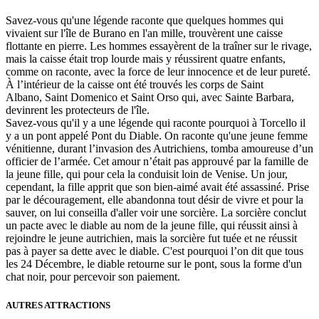
Savez-vous qu'une légende raconte que quelques hommes qui
vivaient sur l'île de Burano en l'an mille, trouvèrent une caisse
flottante en pierre. Les hommes essayèrent de la traîner sur le rivage,
mais la caisse était trop lourde mais y réussirent quatre enfants,
comme on raconte, avec la force de leur innocence et de leur pureté.
À l’intérieur de la caisse ont été trouvés les corps de Saint
Albano, Saint Domenico et Saint Orso qui, avec Sainte Barbara,
devinrent les protecteurs de l'île.
Savez-vous qu'il y a une légende qui raconte pourquoi à Torcello il
y a un pont appelé Pont du Diable. On raconte qu'une jeune femme
vénitienne, durant l’invasion des Autrichiens, tomba amoureuse d’un
officier de l’armée. Cet amour n’était pas approuvé par la famille de
la jeune fille, qui pour cela la conduisit loin de Venise. Un jour,
cependant, la fille apprit que son bien-aimé avait été assassiné. Prise
par le découragement, elle abandonna tout désir de vivre et pour la
sauver, on lui conseilla d'aller voir une sorcière. La sorcière conclut
un pacte avec le diable au nom de la jeune fille, qui réussit ainsi à
rejoindre le jeune autrichien, mais la sorcière fut tuée et ne réussit
pas à payer sa dette avec le diable. C'est pourquoi l’on dit que tous
les 24 Décembre, le diable retourne sur le pont, sous la forme d'un
chat noir, pour percevoir son paiement.
AUTRES ATTRACTIONS