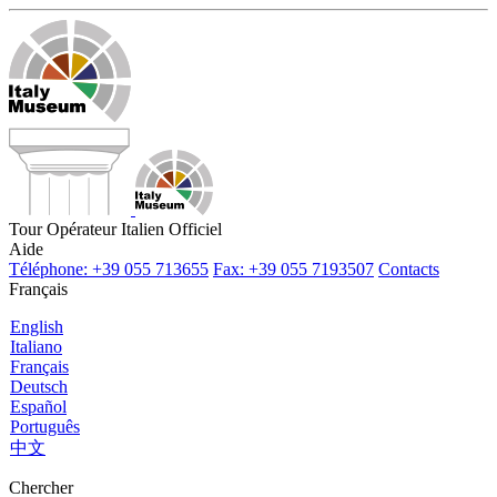
Tour Opérateur Italien Officiel
Aide
Téléphone: +39 055 713655
Fax: +39 055 7193507
Contacts
Français
English
Italiano
Français
Deutsch
Español
Português
中文
Chercher