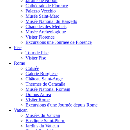
Jardins de Boboli
Cathédrale de Florence
Palazzo Vecchio
Musée Saint-Marc
Musée National du Bargello
Chapelles des Médicis
Musée Archéologique
Visiter Florence
Excursions une Journee de Florence
Pise
Tour de Pise
Visiter Pise
Rome
Colisée
Galerie Borghèse
Château Saint-Ange
Thermes de Caracalla
Musée National Romain
Domus Aurea
Visiter Rome
Excursions d'une Journée depuis Rome
Vatican
Musées du Vatican
Basilique Saint-Pierre
Jardins du Vatican