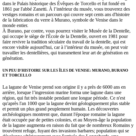
dans le Palais historique des Évêques de Torcello et fut fondé en
1861 par l'abbé Zanetti. À l’intérieur du musée, vous trouverez des
vestiges romains et un parcours qui couvre sept cents ans d'histoire
de la fabrication du verre à Murano, symbole de Venise dans le
monde entier.
À Burano, par contre, vous pourrez visiter le Musée de la Dentelle,
qui occupe le siège de l'École de la Dentelle, ouvert en 1981 pour
faire revivre la tradition séculaire du travail de la dentelle, qui est
encore visible aujourd'hui, car à l’intérieur du musée, on peut voir
travailler les dentellières, qui transmettent leur art de génération en
génération.
UN PEU D'HISTOIRE SUR LES ÎLES DE VENISE: MURANO, BURANO
ET TORCELLO
La lagune de Venise prend son origine il y a près de 6000 ans en
arrière, lorsque l’ingression marine forma une lagune dans une
région, qui fut très instable pendant une longue période. Ce n'est
qu'après l'an 1000 que la lagune devint géologiquement plus stable
et permit un plus grand peuplement humain. Les découvertes
archéologiques montrent que, durant l'époque romaine la lagune
était occupée par de petites colonies, et au Moyen-âge la population
de la lagune augmenta en raison du fait que de nombreux Romains y
trouvèrent refuge, fuyant des invasions barbares; population qui se