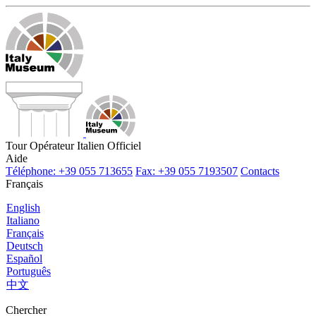
Tour Opérateur Italien Officiel
Aide
Téléphone: +39 055 713655
Fax: +39 055 7193507
Contacts
Français
English
Italiano
Français
Deutsch
Español
Português
中文
Chercher