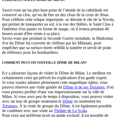
Savez-vous qu’au plus haut point de l’abside de la cathédrale est
conservé un clou, qu’on dit être un des clous de la croix de Jésus.
Pour célébrer cette relique importante, se déroule le rite de la Nivola,
qui permet de transporter au sol, à la vue des fidèles, le Saint Clou à
l'intérieur d'un panier en forme de nuage, où il restera pendant 40
heures avant d'être remis à sa place.
Savez-vous que pendant la Seconde Guerre mondiale, la Madonina
d'or du Dôme fut couverte de chiffons par les Milanais, pour
empêcher que sa surface dorée reflétât la lumière et servât de point
de référence pour les bombardiers.
COMMENT PEUT-ON VISITER LE DÔME DE MILAN?
Il y a plusieurs façons de visiter le Dôme de Milan. Le meilleur est
certainement celui qui prévoit les explications d'un guide expert.
Si vous voulez admirer pleinement cette magnifique église, vous
pouvez réserver une visite guidée du
Dôme et de ses Terrasses
, d'où
vous pourrez profiter d'une vue impressionnante sur la ville de
Milan. Si vous avez peu de temps à disposition, vous pouvez visiter
avec un tour de groupe seulement le
Dôme
ou seulement les
Terrasses
. À la visite de groupe du Dôme, il est également possible
de combiner avec une visite au
Théȃtre de La Scala
.
Pour ceux qui préfèrent avoir un guide exclusif, il est possible de