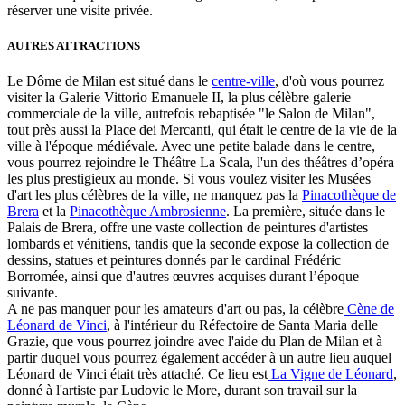
réserver une visite privée.
AUTRES ATTRACTIONS
Le Dôme de Milan est situé dans le
centre-ville
, d'où vous pourrez
visiter la Galerie Vittorio Emanuele II, la plus célèbre galerie
commerciale de la ville, autrefois rebaptisée "le Salon de Milan",
tout près aussi la Place dei Mercanti, qui était le centre de la vie de la
ville à l'époque médiévale. Avec une petite balade dans le centre,
vous pourrez rejoindre le Théâtre La Scala, l'un des théâtres d’opéra
les plus prestigieux au monde. Si vous voulez visiter les Musées
d'art les plus célèbres de la ville, ne manquez pas la
Pinacothèque de
Brera
et la
Pinacothèque Ambrosienne
. La première, située dans le
Palais de Brera, offre une vaste collection de peintures d'artistes
lombards et vénitiens, tandis que la seconde expose la collection de
dessins, statues et peintures donnés par le cardinal Frédéric
Borromée, ainsi que d'autres œuvres acquises durant l’époque
suivante.
A ne pas manquer pour les amateurs d'art ou pas, la célèbre
Cène de
Léonard de Vinci
, à l'intérieur du Réfectoire de Santa Maria delle
Grazie, que vous pourrez joindre avec l'aide du Plan de Milan et à
partir duquel vous pourrez également accéder à un autre lieu auquel
Léonard de Vinci était très attaché. Ce lieu est
La Vigne de Léonard
,
donné à l'artiste par Ludovic le More, durant son travail sur la