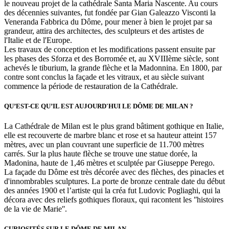
le nouveau projet de la cathédrale Santa Maria Nascente. Au cours
des décennies suivantes, fut fondée par Gian Galeazzo Visconti la
Veneranda Fabbrica du Dôme, pour mener à bien le projet par sa
grandeur, attira des architectes, des sculpteurs et des artistes de
l'Italie et de l'Europe.
Les travaux de conception et les modifications passent ensuite par
les phases des Sforza et des Borromée et, au XVIIIème siècle, sont
achevés le tiburium, la grande flèche et la Madonnina. En 1800, par
contre sont conclus la façade et les vitraux, et au siècle suivant
commence la période de restauration de la Cathédrale.
QU’EST-CE QU’IL EST AUJOURD'HUI LE DÔME DE MILAN ?
La Cathédrale de Milan est le plus grand bâtiment gothique en Italie,
elle est recouverte de marbre blanc et rose et sa hauteur atteint 157
mètres, avec un plan couvrant une superficie de 11.700 mètres
carrés. Sur la plus haute flèche se trouve une statue dorée, la
Madonina, haute de 1,46 mètres et sculptée par Giuseppe Perego.
La façade du Dôme est très décorée avec des flèches, des pinacles et
d'innombrables sculptures. La porte de bronze centrale date du début
des années 1900 et l’artiste qui la créa fut Ludovic Pogliaghi, qui la
décora avec des reliefs gothiques floraux, qui racontent les ʺhistoires
de la vie de Marieʺ.
CURIOSITÉS SUR LE DÔME DE MILAN