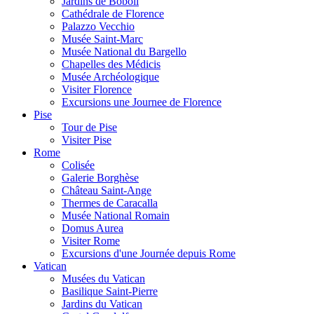
Jardins de Boboli
Cathédrale de Florence
Palazzo Vecchio
Musée Saint-Marc
Musée National du Bargello
Chapelles des Médicis
Musée Archéologique
Visiter Florence
Excursions une Journee de Florence
Pise
Tour de Pise
Visiter Pise
Rome
Colisée
Galerie Borghèse
Château Saint-Ange
Thermes de Caracalla
Musée National Romain
Domus Aurea
Visiter Rome
Excursions d'une Journée depuis Rome
Vatican
Musées du Vatican
Basilique Saint-Pierre
Jardins du Vatican