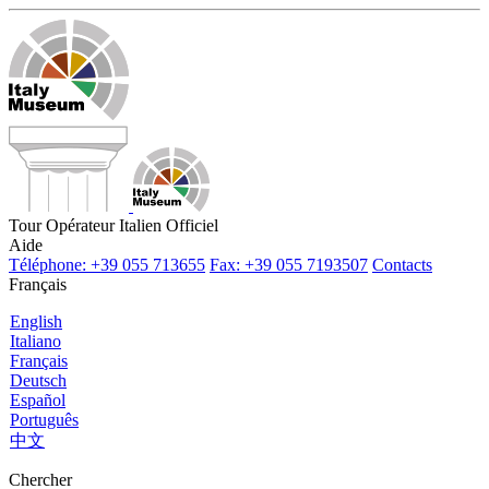
Tour Opérateur Italien Officiel
Aide
Téléphone: +39 055 713655
Fax: +39 055 7193507
Contacts
Français
English
Italiano
Français
Deutsch
Español
Português
中文
Chercher