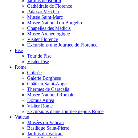
Jardins de Boboli
Cathédrale de Florence
Palazzo Vecchio
Musée Saint-Marc
Musée National du Bargello
Chapelles des Médicis
Musée Archéologique
Visiter Florence
Excursions une Journee de Florence
Pise
Tour de Pise
Visiter Pise
Rome
Colisée
Galerie Borghèse
Château Saint-Ange
Thermes de Caracalla
Musée National Romain
Domus Aurea
Visiter Rome
Excursions d'une Journée depuis Rome
Vatican
Musées du Vatican
Basilique Saint-Pierre
Jardins du Vatican