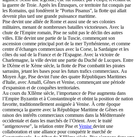
la guerre de Troie. Après les Étrusques, ce territoire fut conquis par
les Romains, qui fondèrent le ʺPortus Pisanusʺ, la flotte qui allait
devenir plus tard une grande puissance maritime.
Pise devint une alliée de Rome et aussi une de ses colonies
militaires, menant de nombreuses batailles victorieuses. Avec la
chute de l'Empire romain, Pise ne subit pas le déclin des autres
villes. Elle devint une partie de la Tuscie, commençant son
ascension comme principal port de la mer Tyrrhénienne, et comme
centre d’échanges commerciaux avec la Corse, la Sardaigne et les
côtes du sud de la France et de l'Espagne. Avec la victoire de
Charlemagne, la ville devint une partie du Duché de Lucques. Entre
le IXème et le Xème siècle, la flotte de Pise combattit les pirates
sarrasins, jetant les bases pour les futurs trafics commerciaux. Au
Moyen Âge, Pise devint l'une des quatre Républiques Maritimes
d'Italie, avec Amalfi, Gênes et Venise, commençant une période
d'expansion et de conquêtes territoriales.
Au cours du XIIème siècle, l’importance de Pise augmenta dans
l’Empire Byzantin et à Constantinople et obtint la position de nation
favorite, traditionnellement assignée à Venise. À cette époque
commença la guerre avec la République Maritime de Gênes en
raison des intérêts commerciaux communs dans la Méditerranée
occidentale et dans les marchés de l’Orient. Avec le traité
"antigenovese", la relation entre Pise et
Venise
devint une
collaboration et une alliance pour conquérir le marché de