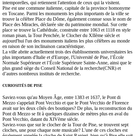
intemporelles, qui retiennent l'attention de ceux qui la visitent.
Pise est une commune italienne, capitale de la province homonyme
en Toscane. Parmi les monuments les plus importants de la ville se
trouve la célèbre Place du Dôme, également connue sous le nom de
Place des Miracles, déclarée site du patrimoine mondial. Sur cette
place se trouve la Cathédrale, construite entre 1063 et 1118 en style
roman pisan, la Tour Penchée, le Clocher du XIIème siècle et
aujourd'hui l'un des monuments italiens les plus célèbres au monde
en raison de son inclinaison caractéristique.
La ville abrite actuellement trois des établissements universitaires les
plus importants d'Italie et d'Europe, l'Université de Pise, l’École
Normale Supérieure et l’École Supérieure Sainte-Anne, ainsi que le
plus grand siège du Conseil National de la recherche(CNR) et
d’autres nombreux instituts de recherche.
CURIOSITÉS DE PISE
Saviez-vous qu'au Moyen Âge, entre 1383 et 1637, le Pont di
Mezzo s'appelait Pont Vecchio et que le Pont Vecchio de Florence
avait sur les deux côtés des boutiques? De plus, la reconstruction du
Pont di Mezzo se fit à quelques dizaines de mètres plus en aval du
Pont Vecchio, datant du XIVème siècle.
Saviez-vous que sur le clocher de la Tour de Pise, se trouvent sept
cloches, une pour chaque note musicale? L'une de ces cloches est
également appelée la cloche de Saint-Ranieri, bien qu'à Pise elle soit