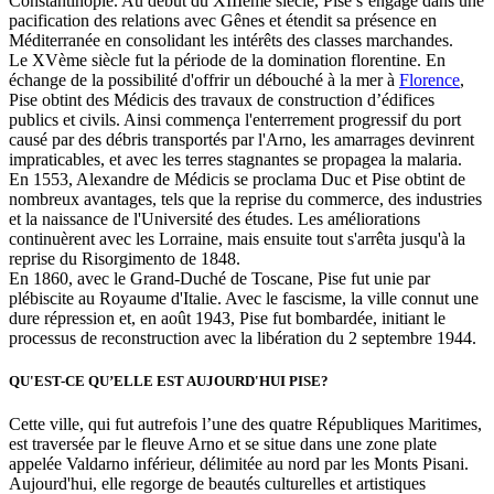
Constantinople. Au début du XIIIème siècle, Pise s’engage dans une
pacification des relations avec Gênes et étendit sa présence en
Méditerranée en consolidant les intérêts des classes marchandes.
Le XVème siècle fut la période de la domination florentine. En
échange de la possibilité d'offrir un débouché à la mer à
Florence
,
Pise obtint des Médicis des travaux de construction d’édifices
publics et civils. Ainsi commença l'enterrement progressif du port
causé par des débris transportés par l'Arno, les amarrages devinrent
impraticables, et avec les terres stagnantes se propagea la malaria.
En 1553, Alexandre de Médicis se proclama Duc et Pise obtint de
nombreux avantages, tels que la reprise du commerce, des industries
et la naissance de l'Université des études. Les améliorations
continuèrent avec les Lorraine, mais ensuite tout s'arrêta jusqu'à la
reprise du Risorgimento de 1848.
En 1860, avec le Grand-Duché de Toscane, Pise fut unie par
plébiscite au Royaume d'Italie. Avec le fascisme, la ville connut une
dure répression et, en août 1943, Pise fut bombardée, initiant le
processus de reconstruction avec la libération du 2 septembre 1944.
QU'EST-CE QU’ELLE EST AUJOURD'HUI PISE?
Cette ville, qui fut autrefois l’une des quatre Républiques Maritimes,
est traversée par le fleuve Arno et se situe dans une zone plate
appelée Valdarno inférieur, délimitée au nord par les Monts Pisani.
Aujourd'hui, elle regorge de beautés culturelles et artistiques