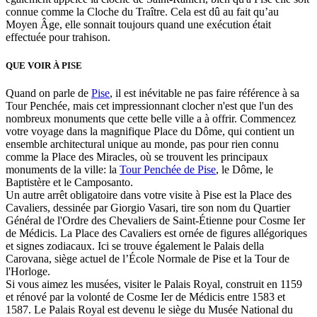
connue comme la Cloche du Traître. Cela est dû au fait qu’au
Moyen Âge, elle sonnait toujours quand une exécution était
effectuée pour trahison.
QUE VOIR À PISE
Quand on parle de
Pise
, il est inévitable ne pas faire référence à sa
Tour Penchée, mais cet impressionnant clocher n'est que l'un des
nombreux monuments que cette belle ville a à offrir. Commencez
votre voyage dans la magnifique Place du Dôme, qui contient un
ensemble architectural unique au monde, pas pour rien connu
comme la Place des Miracles, où se trouvent les principaux
monuments de la ville: la
Tour Penchée de Pise
, le Dôme, le
Baptistère et le Camposanto.
Un autre arrêt obligatoire dans votre visite à Pise est la Place des
Cavaliers, dessinée par Giorgio Vasari, tire son nom du Quartier
Général de l'Ordre des Chevaliers de Saint-Étienne pour Cosme Ier
de Médicis. La Place des Cavaliers est ornée de figures allégoriques
et signes zodiacaux. Ici se trouve également le Palais della
Carovana, siège actuel de l’École Normale de Pise et la Tour de
l'Horloge.
Si vous aimez les musées, visiter le Palais Royal, construit en 1159
et rénové par la volonté de Cosme Ier de Médicis entre 1583 et
1587. Le Palais Royal est devenu le siège du Musée National du