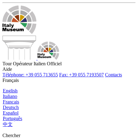
Tour Opérateur Italien Officiel
Aide
Téléphone: +39 055 713655
Fax: +39 055 7193507
Contacts
Français
English
Italiano
Français
Deutsch
Español
Português
中文
Chercher