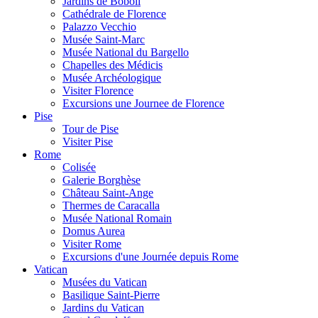
Jardins de Boboli
Cathédrale de Florence
Palazzo Vecchio
Musée Saint-Marc
Musée National du Bargello
Chapelles des Médicis
Musée Archéologique
Visiter Florence
Excursions une Journee de Florence
Pise
Tour de Pise
Visiter Pise
Rome
Colisée
Galerie Borghèse
Château Saint-Ange
Thermes de Caracalla
Musée National Romain
Domus Aurea
Visiter Rome
Excursions d'une Journée depuis Rome
Vatican
Musées du Vatican
Basilique Saint-Pierre
Jardins du Vatican