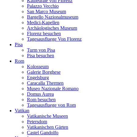
Kathedrale von Florenz
Palazzo Vecchio
San Marco Museum
Bargello Nazionalmuseum
Medici-Kapellen
Archäologisches Museum
Florenz besuchen
Tagesausfluege Von Florenz
Pisa
Turm von Pisa
Pisa besuchen
Rom
Kolosseum
Galerie Borghese
Engelsburg
Caracalla Thermen
Museo Nazionale Romano
Domus Aurea
Rom besuchen
Tagesausfluege von Rom
Vatikan
Vatikanische Museen
Petersdom
Vatikanischen Gärten
Castel Gandolfo