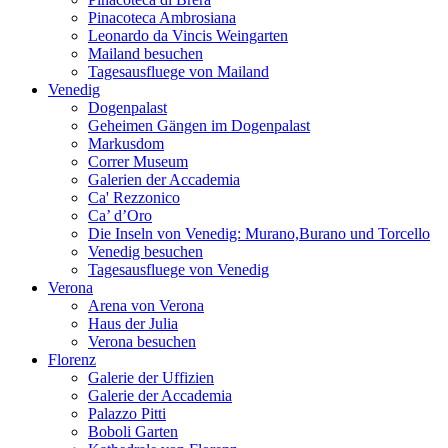
Pinacoteca Ambrosiana
Leonardo da Vincis Weingarten
Mailand besuchen
Tagesausfluege von Mailand
Venedig
Dogenpalast
Geheimen Gängen im Dogenpalast
Markusdom
Correr Museum
Galerien der Accademia
Ca' Rezzonico
Ca’ d’Oro
Die Inseln von Venedig: Murano,Burano und Torcello
Venedig besuchen
Tagesausfluege von Venedig
Verona
Arena von Verona
Haus der Julia
Verona besuchen
Florenz
Galerie der Uffizien
Galerie der Accademia
Palazzo Pitti
Boboli Garten