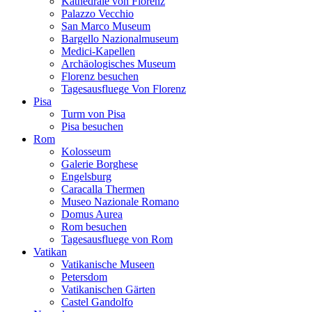
Kathedrale von Florenz
Palazzo Vecchio
San Marco Museum
Bargello Nazionalmuseum
Medici-Kapellen
Archäologisches Museum
Florenz besuchen
Tagesausfluege Von Florenz
Pisa
Turm von Pisa
Pisa besuchen
Rom
Kolosseum
Galerie Borghese
Engelsburg
Caracalla Thermen
Museo Nazionale Romano
Domus Aurea
Rom besuchen
Tagesausfluege von Rom
Vatikan
Vatikanische Museen
Petersdom
Vatikanischen Gärten
Castel Gandolfo