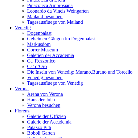
Pinacoteca Ambrosiana
Leonardo da Vincis Weingarten
Mailand besuchen
Tagesausfluege von Mailand
Venedig
Dogenpalast
Geheimen Gängen im Dogenpalast
Markusdom
Correr Museum
Galerien der Accademia
Ca' Rezzonico
Ca’ d’Oro
Die Inseln von Venedig: Murano,Burano und Torcello
Venedig besuchen
Tagesausfluege von Venedig
Verona
Arena von Verona
Haus der Julia
Verona besuchen
Florenz
Galerie der Uffizien
Galerie der Accademia
Palazzo Pitti
Boboli Garten