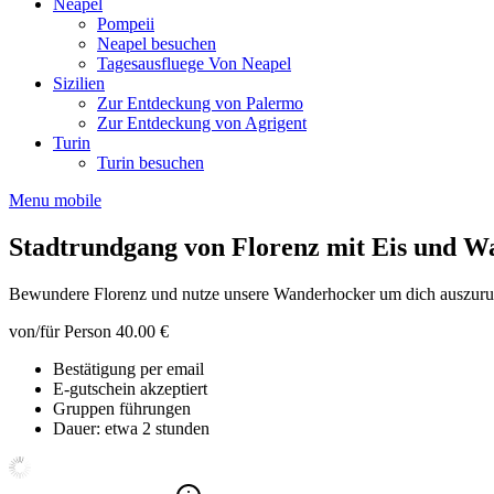
Neapel
Pompeii
Neapel besuchen
Tagesausfluege Von Neapel
Sizilien
Zur Entdeckung von Palermo
Zur Entdeckung von Agrigent
Turin
Turin besuchen
Menu mobile
Stadtrundgang von Florenz mit Eis und 
Bewundere Florenz und nutze unsere Wanderhocker um dich auszuruh
von/für Person
40.00 €
Bestätigung per email
E-gutschein akzeptiert
Gruppen führungen
Dauer: etwa 2 stunden