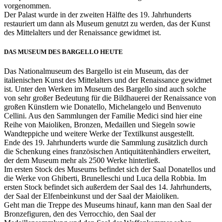
vorgenommen.
Der Palast wurde in der zweiten Hälfte des 19. Jahrhunderts
restauriert um dann als Museum genutzt zu werden, das der Kunst
des Mittelalters und der Renaissance gewidmet ist.
DAS MUSEUM DES BARGELLO HEUTE
Das Nationalmuseum des Bargello ist ein Museum, das der
italienischen Kunst des Mittelalters und der Renaissance gewidmet
ist. Unter den Werken im Museum des Bargello sind auch solche
von sehr großer Bedeutung für die Bildhauerei der Renaissance von
großen Künstlern wie Donatello, Michelangelo und Benvenuto
Cellini. Aus den Sammlungen der Familie Medici sind hier eine
Reihe von Maioliken, Bronzen, Medaillen und Siegeln sowie
Wandteppiche und weitere Werke der Textilkunst ausgestellt.
Ende des 19. Jahrhunderts wurde die Sammlung zusätzlich durch
die Schenkung eines französischen Antiquitätenhändlers erweitert,
der dem Museum mehr als 2500 Werke hinterließ.
Im ersten Stock des Museums befindet sich der Saal Donatellos und
die Werke von Ghiberti, Brunelleschi und Luca della Robbia. Im
ersten Stock befindet sich außerdem der Saal des 14. Jahrhunderts,
der Saal der Elfenbeinkunst und der Saal der Maioliken.
Geht man die Treppe des Museums hinauf, kann man den Saal der
Bronzefiguren, den des Verrocchio, den Saal der