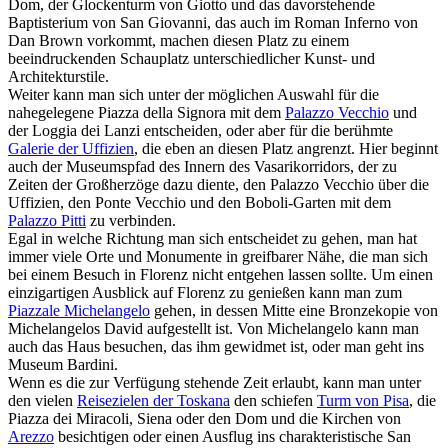
Dom, der Glockenturm von Giotto und das davorstehende
Baptisterium von San Giovanni, das auch im Roman Inferno von
Dan Brown vorkommt, machen diesen Platz zu einem
beeindruckenden Schauplatz unterschiedlicher Kunst- und
Architekturstile.
Weiter kann man sich unter der möglichen Auswahl für die
nahegelegene Piazza della Signora mit dem
Palazzo Vecchio
und
der Loggia dei Lanzi entscheiden, oder aber für die berühmte
Galerie der Uffizien
, die eben an diesen Platz angrenzt. Hier beginnt
auch der Museumspfad des Innern des Vasarikorridors, der zu
Zeiten der Großherzöge dazu diente, den Palazzo Vecchio über die
Uffizien, den Ponte Vecchio und den Boboli-Garten mit dem
Palazzo Pitti
zu verbinden.
Egal in welche Richtung man sich entscheidet zu gehen, man hat
immer viele Orte und Monumente in greifbarer Nähe, die man sich
bei einem Besuch in Florenz nicht entgehen lassen sollte. Um einen
einzigartigen Ausblick auf Florenz zu genießen kann man zum
Piazzale Michelangelo
gehen, in dessen Mitte eine Bronzekopie von
Michelangelos David aufgestellt ist. Von Michelangelo kann man
auch das Haus besuchen, das ihm gewidmet ist, oder man geht ins
Museum Bardini.
Wenn es die zur Verfügung stehende Zeit erlaubt, kann man unter
den vielen
Reisezielen der Toskana
den schiefen
Turm von Pisa
, die
Piazza dei Miracoli, Siena oder den Dom und die Kirchen von
Arezzo
besichtigen oder einen Ausflug ins charakteristische San