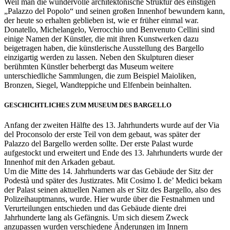
Weil man die wundervolle architektonische Struktur des einstigen
„Palazzo del Popolo“ und seinen großen Innenhof bewundern kann,
der heute so erhalten geblieben ist, wie er früher einmal war.
Donatello, Michelangelo, Verrocchio und Benvenuto Cellini sind
einige Namen der Künstler, die mit ihren Kunstwerken dazu
beigetragen haben, die künstlerische Ausstellung des Bargello
einzigartig werden zu lassen. Neben den Skulpturen dieser
berühmten Künstler beherbergt das Museum weitere
unterschiedliche Sammlungen, die zum Beispiel Maioliken,
Bronzen, Siegel, Wandteppiche und Elfenbein beinhalten.
GESCHICHTLICHES ZUM MUSEUM DES BARGELLO
Anfang der zweiten Hälfte des 13. Jahrhunderts wurde auf der Via
del Proconsolo der erste Teil von dem gebaut, was später der
Palazzo del Bargello werden sollte. Der erste Palast wurde
aufgestockt und erweitert und Ende des 13. Jahrhunderts wurde der
Innenhof mit den Arkaden gebaut.
Um die Mitte des 14. Jahrhunderts war das Gebäude der Sitz der
Podestà und später des Justizrates. Mit Cosimo I. de’ Medici bekam
der Palast seinen aktuellen Namen als er Sitz des Bargello, also des
Polizeihauptmanns, wurde. Hier wurde über die Festnahmen und
Verurteilungen entschieden und das Gebäude diente drei
Jahrhunderte lang als Gefängnis. Um sich diesem Zweck
anzupassen wurden verschiedene Änderungen im Innern