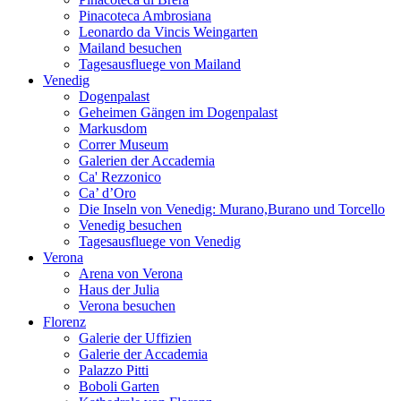
Pinacoteca Ambrosiana
Leonardo da Vincis Weingarten
Mailand besuchen
Tagesausfluege von Mailand
Venedig
Dogenpalast
Geheimen Gängen im Dogenpalast
Markusdom
Correr Museum
Galerien der Accademia
Ca' Rezzonico
Ca’ d’Oro
Die Inseln von Venedig: Murano,Burano und Torcello
Venedig besuchen
Tagesausfluege von Venedig
Verona
Arena von Verona
Haus der Julia
Verona besuchen
Florenz
Galerie der Uffizien
Galerie der Accademia
Palazzo Pitti
Boboli Garten