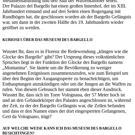
Medaillensammlung und den Saal der Waffenkammer sehen.
Der Palazzo del Bargello hat einen großen Innenhof, der im XIII.
Jahrhundert entstand und auf drei Seiten einen Bogengang mit
Rundbögen hat, die geschlossen wurden als der Bargello Gefängnis
war, um dann in der zweiten Hälfte des 19. Jahrhunderts wieder
geöffnet zu werden.
KURIOSES ÜBER DAS MUSEUM DES BARGELLO
Wusstet Ihr, dass es in Florenz die Redewendung „klingen wie die
Glocke des Bargello“ gibt? Der Ursprung dieses volkstümlichen
Spruches liegt in der Funktion der Glocke des Bargello namens
„Montanina“. Sie läutete um die Bevölkerung zu weniger
angenehmen Ereignissen zusammenzurufen, wie zum Beispiel um
über den Beginn der Ausgangssperre zu benachrichtigen, um
Enthauptungen anzukündigen oder um die Jungen an die Waffen zu
rufen. Von diesem Gebrauch her stammt eben dieser Ausdruck.
Wusstet Ihr, dass sich im Torre Volognana, der 57 Meter hoch ist
und an den Gebäudekörper des Palastes angeschlossen ist, während
der Zeit, zu der der Bargello Gefängnis war, die Zellen befanden
und dass er den Namen eines der dort eingesperrten Gefangenen,
Geri da Volognano, trägt?
AUF WELCHE WEISE KANN ICH DAS MUSEUM DES BARGELLO
BESICHTINGEN?