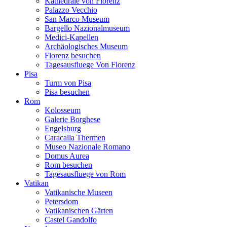
Kathedrale von Florenz
Palazzo Vecchio
San Marco Museum
Bargello Nazionalmuseum
Medici-Kapellen
Archäologisches Museum
Florenz besuchen
Tagesausfluege Von Florenz
Pisa
Turm von Pisa
Pisa besuchen
Rom
Kolosseum
Galerie Borghese
Engelsburg
Caracalla Thermen
Museo Nazionale Romano
Domus Aurea
Rom besuchen
Tagesausfluege von Rom
Vatikan
Vatikanische Museen
Petersdom
Vatikanischen Gärten
Castel Gandolfo