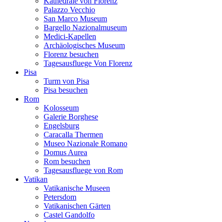
Kathedrale von Florenz
Palazzo Vecchio
San Marco Museum
Bargello Nazionalmuseum
Medici-Kapellen
Archäologisches Museum
Florenz besuchen
Tagesausfluege Von Florenz
Pisa
Turm von Pisa
Pisa besuchen
Rom
Kolosseum
Galerie Borghese
Engelsburg
Caracalla Thermen
Museo Nazionale Romano
Domus Aurea
Rom besuchen
Tagesausfluege von Rom
Vatikan
Vatikanische Museen
Petersdom
Vatikanischen Gärten
Castel Gandolfo