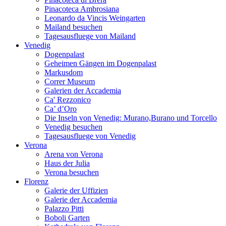
Pinacoteca Ambrosiana
Leonardo da Vincis Weingarten
Mailand besuchen
Tagesausfluege von Mailand
Venedig
Dogenpalast
Geheimen Gängen im Dogenpalast
Markusdom
Correr Museum
Galerien der Accademia
Ca' Rezzonico
Ca’ d’Oro
Die Inseln von Venedig: Murano,Burano und Torcello
Venedig besuchen
Tagesausfluege von Venedig
Verona
Arena von Verona
Haus der Julia
Verona besuchen
Florenz
Galerie der Uffizien
Galerie der Accademia
Palazzo Pitti
Boboli Garten