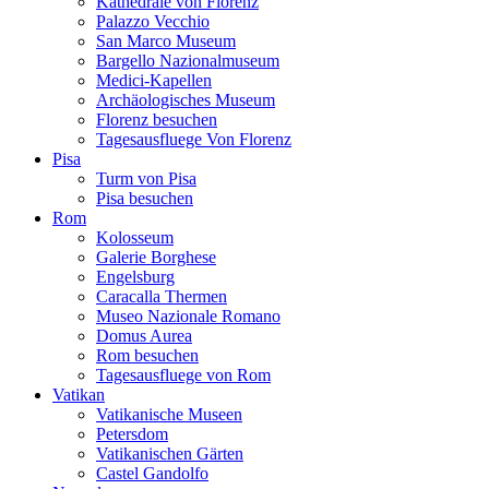
Kathedrale von Florenz
Palazzo Vecchio
San Marco Museum
Bargello Nazionalmuseum
Medici-Kapellen
Archäologisches Museum
Florenz besuchen
Tagesausfluege Von Florenz
Pisa
Turm von Pisa
Pisa besuchen
Rom
Kolosseum
Galerie Borghese
Engelsburg
Caracalla Thermen
Museo Nazionale Romano
Domus Aurea
Rom besuchen
Tagesausfluege von Rom
Vatikan
Vatikanische Museen
Petersdom
Vatikanischen Gärten
Castel Gandolfo