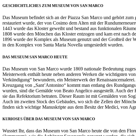
GESCHICHTLICHES ZUM MUSEUM VON SAN MARCO
Das Museum befindet sich an der Piazza San Marco und gehört zum g
restauriert wurde, der von Cosimo dem Alten mit der Rundumerneuer
1443 wurde das Kloster geweiht und bestand aus funktionalen Räumen
1808 wurde den Mönchen das Kloster entzogen und kam erst nach dem 
1896 wurde der Komplex als Museum genutzt und der Großteil der We
in den Komplex von Santa Maria Novella umgesiedelt wurden.
DAS MUSEUM SAN MARCO HEUTE
Das Museum von San Marco wurde 1869 nationale Bedeutung zugeschr
Meisterwerk enthält heute neben anderen Werken die wichtigsten von
Verkündigung“ bewundern, ein Meisterwerk der Renaissancemalerei. 
Kreuzgang von „Sant’Antonino“ kommt man entlang des Rundgangs z
wurden, sind die Gemälde von Beato Angelico ausgestellt. Auch der 
sie das Refektorium betraten. Dieser Raum ist mit Gemälden von Sogl
Auch im zweiten Stock des Gebäudes, wo sich die Zellen der Mönche 
finden sich wichtige Manuskripte aus dem Besitz der Medici, von Agn
KURIOSES ÜBER DAS MUSEUM VON SAN MARCO
Wusstet Ihr, dass das Museum von San Marco heute die von den Flo