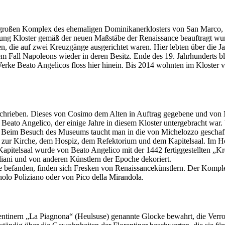
roßen Komplex des ehemaligen Dominikanerklosters von San Marco, da
ung Kloster gemäß der neuen Maßstäbe der Renaissance beauftragt wu
, die auf zwei Kreuzgänge ausgerichtet waren. Hier lebten über die J
Fall Napoleons wieder in deren Besitz. Ende des 19. Jahrhunderts bl
rke Beato Angelicos floss hier hinein. Bis 2014 wohnten im Kloster 
ieben. Dieses von Cosimo dem Alten in Auftrag gegebene und von Mic
 Beato Angelico, der einige Jahre in diesem Kloster untergebracht wa
Beim Besuch des Museums taucht man in die von Michelozzo geschaffe
ur Kirche, dem Hospiz, dem Refektorium und dem Kapitelsaal. Im Hos
Kapitelsaal wurde von Beato Angelico mit der 1442 fertiggestellten „
iani und von anderen Künstlern der Epoche dekoriert.
befanden, finden sich Fresken von Renaissancekünstlern. Der Komplex
olo Poliziano oder von Pico della Mirandola.
rentinern „La Piagnona“ (Heulsuse) genannte Glocke bewahrt, die Ve