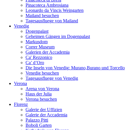
Pinacoteca Ambrosiana
Leonardo da Vincis Weingarten
Mailand besuchen
Tagesausfluege von Mailand
Venedig
Dogenpalast
Geheimen Gängen im Dogenpalast
Markusdom
Correr Museum
Galerien der Accademia
Ca' Rezzonico
Ca’ d’Oro
Die Inseln von Venedig: Murano,Burano und Torcello
Venedig besuchen
Tagesausfluege von Venedig
Verona
Arena von Verona
Haus der Julia
Verona besuchen
Florenz
Galerie der Uffizien
Galerie der Accademia
Palazzo Pitti
Boboli Garten