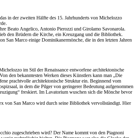
s in der zweiten Hälfte des 15. Jahrhunderts von Michelozzo
rde.
ahre Beato Angelico, Antonio Pierozzi und Girolamo Savonarola.
ieb den Brüdern die Kirche, ein Kreuzgang und die Bibliothek.
von San Marco einige Dominikanermönche, die in den letzten Jahren
helozzo im Stil der Renaissance entworfene architektonische
r. Von den bekanntesten Werken dieses Künstlers kann man „Die
ne prachtvolle architektonische Struktur ein. Beginnend vom
pizsaal, in dem die Pilger von geringerer Bedeutung aufgenommen
Kreuzigung“ freskiert. Im Lavatorium wuschen sich die Mönche bevor
 von San Marco wird durch seine Bibliothek vervollständigt. Hier
rrocchio zugeschrieben wird? Der Name kommt von den Piagnoni