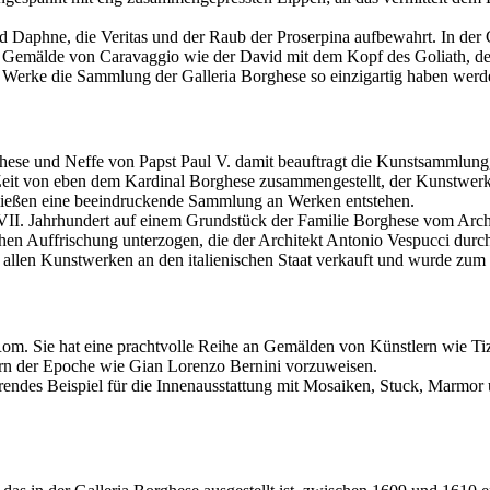
d Daphne, die Veritas und der Raub der Proserpina aufbewahrt. In der
 Gemälde von Caravaggio wie der David mit dem Kopf des Goliath, de
en Werke die Sammlung der Galleria Borghese so einzigartig haben werd
ese und Neffe von Papst Paul V. damit beauftragt die Kunstsammlung, 
r Zeit von eben dem Kardinal Borghese zusammengestellt, der Kunstwe
ließen eine beeindruckende Sammlung an Werken entstehen.
VII. Jahrhundert auf einem Grundstück der Familie Borghese vom Archi
hen Auffrischung unterzogen, die der Architekt Antonio Vespucci durch
t allen Kunstwerken an den italienischen Staat verkauft und wurde zu
n Rom. Sie hat eine prachtvolle Reihe an Gemälden von Künstlern wie T
rn der Epoche wie Gian Lorenzo Bernini vorzuweisen.
erendes Beispiel für die Innenausstattung mit Mosaiken, Stuck, Marmor