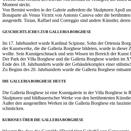
Moment steckt.
Von Bernini werden in der Galerie außerdem die Skulpturen Apoll un
Bonaparte als Venus Victrix von Antonio Canova oder die berühmten
ausgestellt. Tizian, Raffael und Correggio sind andere Künstler, der
GESCHICHTLICHES ZUR GALLERIA BORGHESE
Im 17. Jahrhundert wurde Kardinal Scipione, Sohn der Ortensia Borgh
der Kunstwerke, die die Galleria Borghese bildeten, wurde in diese
wollte. Sein Kunstgeschmack und sein Wissen im Bereich der Kunst 
Der Park der Villa Borghese und die Galleria Borghese wurden im X
Ende des 18. Jahrhunderts wurde der Gebäudekomplex einer stilistisc
Zu Beginn des 20. Jahrhunderts wurde die Galleria Borghese mitsam
DIE GALLERIA BORGHESE HEUTE
Die Galleria Borghese ist eine Kunstgalerie in der Villa Borghese i
Skulpturen und bildhauerischer Werke von den berühmtesten Künstle
Außer den ausgestellten Werken ist die Galleria Borghese ein faszini
schmücken.
KURIOSES ÜBER DIE GALLERIA BORGHESE