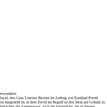
 bewundern.
avid, den Gian Lorenzo Bernini im Auftrag von Kardinal Peretti
dargestellt ist, in dem David im Begriff ist den Stein auf Goliath zu
etrachter die Anstrengung, auch die körperliche, die in diesem