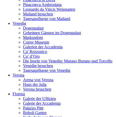
Pinacoteca Ambrosiana
Leonardo da Vincis Weingarten
Mailand besuchen
Tagesausfluege von Mailand
Venedig
Dogenpalast
Geheimen Gängen im Dogenpalast
Markusdom
Correr Museum
Galerien der Accademia
Ca' Rezzonico
Ca’ d’Oro
Die Inseln von Venedig: Murano,Burano und Torcello
Venedig besuchen
Tagesausfluege von Venedig
Verona
Arena von Verona
Haus der Julia
Verona besuchen
Florenz
Galerie der Uffizien
Galerie der Accademia
Palazzo Pitti
Boboli Garten