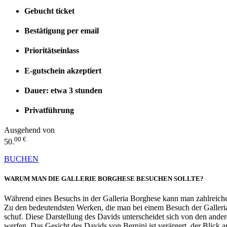
Gebucht ticket
Bestätigung per email
Prioritätseinlass
E-gutschein akzeptiert
Dauer: etwa 3 stunden
Privatführung
Ausgehend von
00 €
50.
BUCHEN
WARUM MAN DIE GALLERIE BORGHESE BESUCHEN SOLLTE?
Während eines Besuchs in der Galleria Borghese kann man zahlreiche
Zu den bedeutendsten Werken, die man bei einem Besuch der Galleria
schuf. Diese Darstellung des Davids unterscheidet sich von den ander
werfen. Das Gesicht des Davids von Bernini ist verärgert, der Blick 