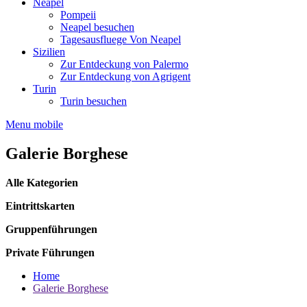
Neapel
Pompeii
Neapel besuchen
Tagesausfluege Von Neapel
Sizilien
Zur Entdeckung von Palermo
Zur Entdeckung von Agrigent
Turin
Turin besuchen
Menu mobile
Galerie Borghese
Alle Kategorien
Eintrittskarten
Gruppenführungen
Private Führungen
Home
Galerie Borghese