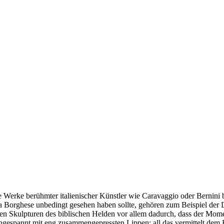
 Werke berühmter italienischer Künstler wie Caravaggio oder Bernini
 Borghese unbedingt gesehen haben sollte, gehören zum Beispiel der D
en Skulpturen des biblischen Helden vor allem dadurch, dass der Moment 
angespannt mit eng zusammengepressten Lippen; all das vermittelt dem B