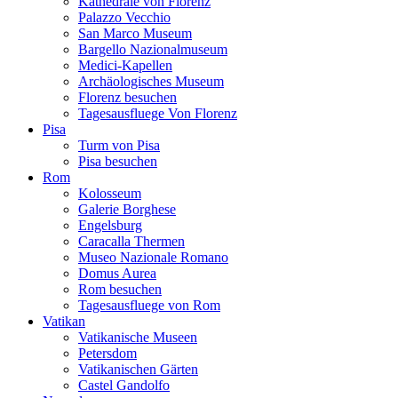
Kathedrale von Florenz
Palazzo Vecchio
San Marco Museum
Bargello Nazionalmuseum
Medici-Kapellen
Archäologisches Museum
Florenz besuchen
Tagesausfluege Von Florenz
Pisa
Turm von Pisa
Pisa besuchen
Rom
Kolosseum
Galerie Borghese
Engelsburg
Caracalla Thermen
Museo Nazionale Romano
Domus Aurea
Rom besuchen
Tagesausfluege von Rom
Vatikan
Vatikanische Museen
Petersdom
Vatikanischen Gärten
Castel Gandolfo