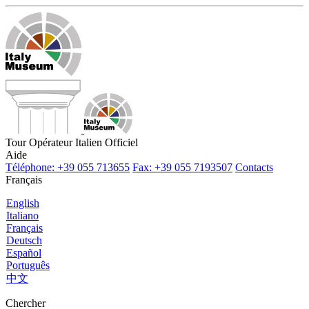
Tour Opérateur Italien Officiel
Aide
Téléphone: +39 055 713655
Fax: +39 055 7193507
Contacts
Français
English
Italiano
Français
Deutsch
Español
Português
中文
Chercher