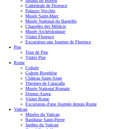
Jardins de Boboli
Cathédrale de Florence
Palazzo Vecchio
Musée Saint-Marc
Musée National du Bargello
Chapelles des Médicis
Musée Archéologique
Visiter Florence
Excursions une Journee de Florence
Pise
Tour de Pise
Visiter Pise
Rome
Colisée
Galerie Borghèse
Château Saint-Ange
Thermes de Caracalla
Musée National Romain
Domus Aurea
Visiter Rome
Excursions d'une Journée depuis Rome
Vatican
Musées du Vatican
Basilique Saint-Pierre
Jardins du Vatican