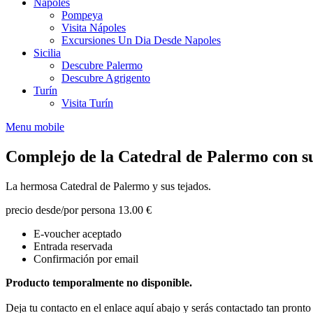
Nápoles
Pompeya
Visita Nápoles
Excursiones Un Dia Desde Napoles
Sicilia
Descubre Palermo
Descubre Agrigento
Turín
Visita Turín
Menu mobile
Complejo de la Catedral de Palermo con sub
La hermosa Catedral de Palermo y sus tejados.
precio desde/por persona
13.00 €
E-voucher aceptado
Entrada reservada
Confirmación por email
Producto temporalmente no disponible.
Deja tu contacto en el enlace aquí abajo y serás contactado tan pront