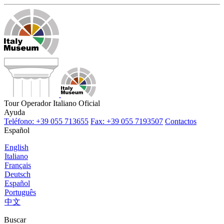
Tour Operador Italiano Oficial
Ayuda
Teléfono: +39 055 713655
Fax: +39 055 7193507
Contactos
Español
English
Italiano
Français
Deutsch
Español
Português
中文
Buscar