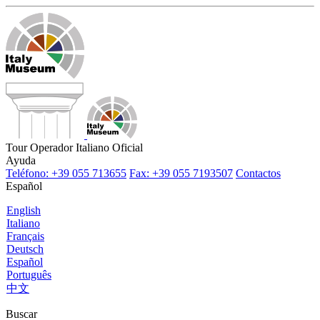
Tour Operador Italiano Oficial
Ayuda
Teléfono: +39 055 713655
Fax: +39 055 7193507
Contactos
Español
English
Italiano
Français
Deutsch
Español
Português
中文
Buscar