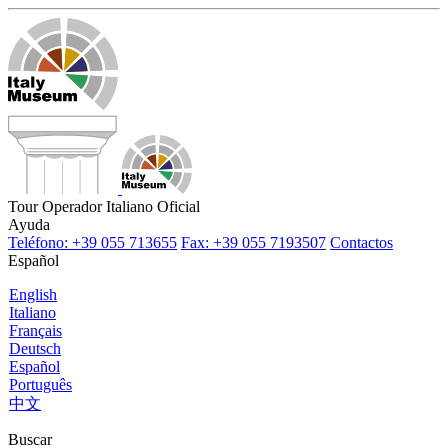
Tour Operador Italiano Oficial
Ayuda
Teléfono: +39 055 713655
Fax: +39 055 7193507
Contactos
Español
English
Italiano
Français
Deutsch
Español
Português
中文
Buscar