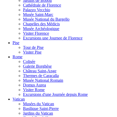
Jardins de Boboli
Cathédrale de Florence
Palazzo Vecchio
Musée Saint-Marc
Musée National du Bargello
Chapelles des Médicis
Musée Archéologique
Visiter Florence
Excursions une Journee de Florence
Pise
Tour de Pise
Visiter Pise
Rome
Colisée
Galerie Borghèse
Château Saint-Ange
Thermes de Caracalla
Musée National Romain
Domus Aurea
Visiter Rome
Excursions d'une Journée depuis Rome
Vatican
Musées du Vatican
Basilique Saint-Pierre
Jardins du Vatican