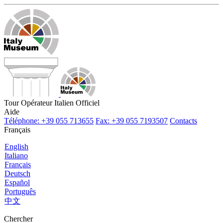
Tour Opérateur Italien Officiel
Aide
Téléphone: +39 055 713655
Fax: +39 055 7193507
Contacts
Français
English
Italiano
Français
Deutsch
Español
Português
中文
Chercher