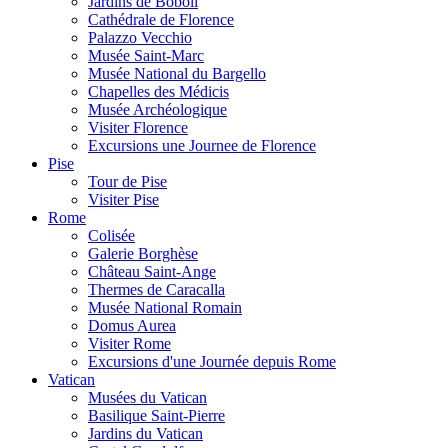
Jardins de Boboli
Cathédrale de Florence
Palazzo Vecchio
Musée Saint-Marc
Musée National du Bargello
Chapelles des Médicis
Musée Archéologique
Visiter Florence
Excursions une Journee de Florence
Pise
Tour de Pise
Visiter Pise
Rome
Colisée
Galerie Borghèse
Château Saint-Ange
Thermes de Caracalla
Musée National Romain
Domus Aurea
Visiter Rome
Excursions d'une Journée depuis Rome
Vatican
Musées du Vatican
Basilique Saint-Pierre
Jardins du Vatican