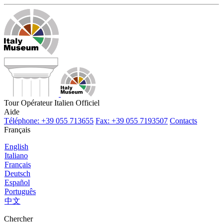
Tour Opérateur Italien Officiel
Aide
Téléphone: +39 055 713655
Fax: +39 055 7193507
Contacts
Français
English
Italiano
Français
Deutsch
Español
Português
中文
Chercher