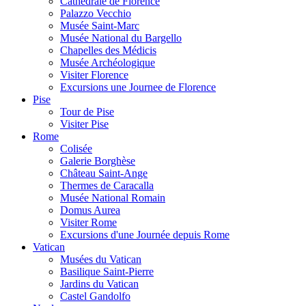
Cathédrale de Florence
Palazzo Vecchio
Musée Saint-Marc
Musée National du Bargello
Chapelles des Médicis
Musée Archéologique
Visiter Florence
Excursions une Journee de Florence
Pise
Tour de Pise
Visiter Pise
Rome
Colisée
Galerie Borghèse
Château Saint-Ange
Thermes de Caracalla
Musée National Romain
Domus Aurea
Visiter Rome
Excursions d'une Journée depuis Rome
Vatican
Musées du Vatican
Basilique Saint-Pierre
Jardins du Vatican
Castel Gandolfo