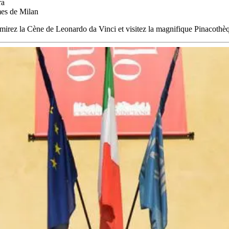
ra
mes de Milan
mirez la Cène de Leonardo da Vinci et visitez la magnifique Pinacothè