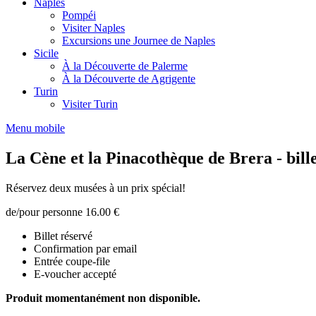
Naples
Pompéi
Visiter Naples
Excursions une Journee de Naples
Sicile
À la Découverte de Palerme
À la Découverte de Agrigente
Turin
Visiter Turin
Menu mobile
La Cène et la Pinacothèque de Brera - bill
Réservez deux musées à un prix spécial!
de/pour personne
16.00 €
Billet réservé
Confirmation par email
Entrée coupe-file
E-voucher accepté
Produit momentanément non disponible.