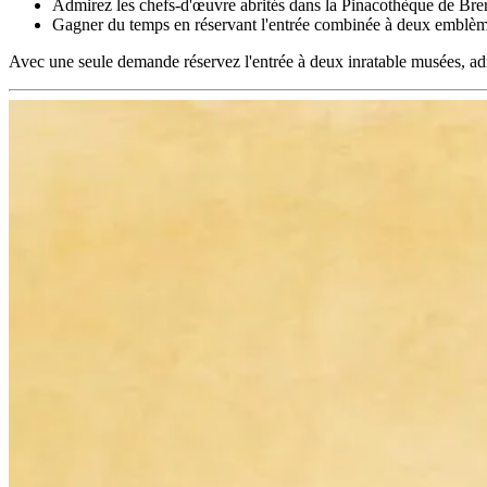
Admirez les chefs-d'œuvre abrités dans la Pinacothèque de Bre
Gagner du temps en réservant l'entrée combinée à deux emblè
Avec une seule demande réservez l'entrée à deux inratable musées, ad