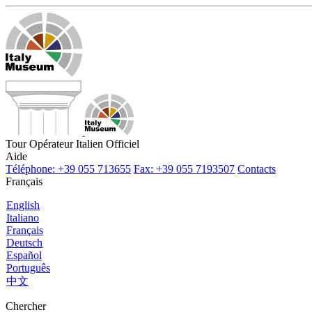
Tour Opérateur Italien Officiel
Aide
Téléphone: +39 055 713655
Fax: +39 055 7193507
Contacts
Français
English
Italiano
Français
Deutsch
Español
Português
中文
Chercher