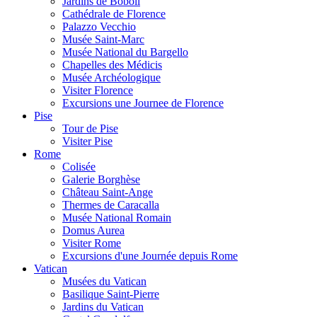
Jardins de Boboli
Cathédrale de Florence
Palazzo Vecchio
Musée Saint-Marc
Musée National du Bargello
Chapelles des Médicis
Musée Archéologique
Visiter Florence
Excursions une Journee de Florence
Pise
Tour de Pise
Visiter Pise
Rome
Colisée
Galerie Borghèse
Château Saint-Ange
Thermes de Caracalla
Musée National Romain
Domus Aurea
Visiter Rome
Excursions d'une Journée depuis Rome
Vatican
Musées du Vatican
Basilique Saint-Pierre
Jardins du Vatican