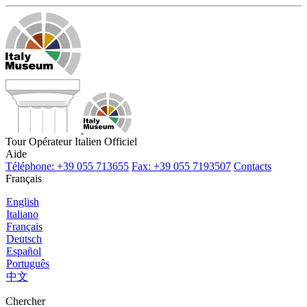
Tour Opérateur Italien Officiel
Aide
Téléphone: +39 055 713655
Fax: +39 055 7193507
Contacts
Français
English
Italiano
Français
Deutsch
Español
Português
中文
Chercher