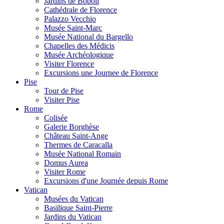
Jardins de Boboli
Cathédrale de Florence
Palazzo Vecchio
Musée Saint-Marc
Musée National du Bargello
Chapelles des Médicis
Musée Archéologique
Visiter Florence
Excursions une Journee de Florence
Pise
Tour de Pise
Visiter Pise
Rome
Colisée
Galerie Borghèse
Château Saint-Ange
Thermes de Caracalla
Musée National Romain
Domus Aurea
Visiter Rome
Excursions d'une Journée depuis Rome
Vatican
Musées du Vatican
Basilique Saint-Pierre
Jardins du Vatican