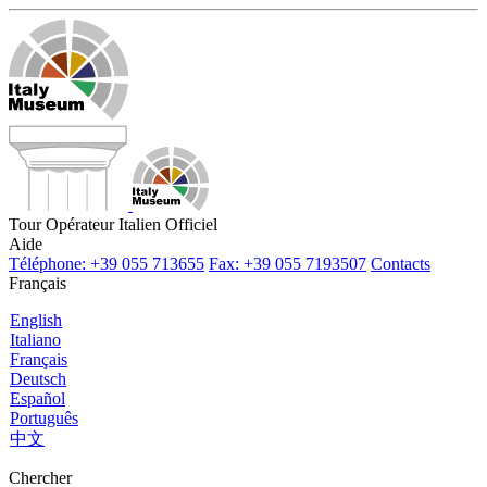
Tour Opérateur Italien Officiel
Aide
Téléphone: +39 055 713655
Fax: +39 055 7193507
Contacts
Français
English
Italiano
Français
Deutsch
Español
Português
中文
Chercher