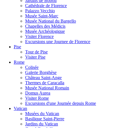
Jardins de Boboli
Cathédrale de Florence
Palazzo Vecchio
Musée Saint-Marc
Musée National du Bargello
Chapelles des Médicis
Musée Archéologique
Visiter Florence
Excursions une Journee de Florence
Pise
Tour de Pise
Visiter Pise
Rome
Colisée
Galerie Borghèse
Château Saint-Ange
Thermes de Caracalla
Musée National Romain
Domus Aurea
Visiter Rome
Excursions d'une Journée depuis Rome
Vatican
Musées du Vatican
Basilique Saint-Pierre
Jardins du Vatican