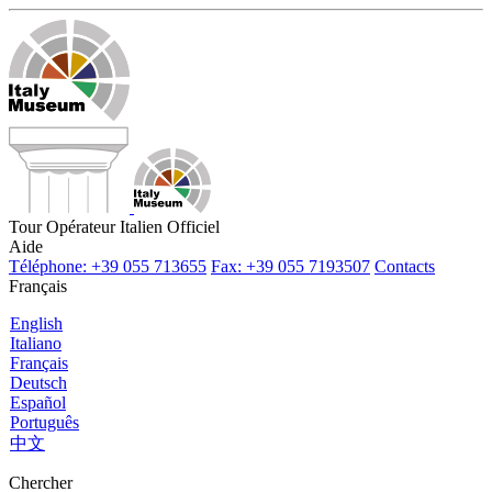
Tour Opérateur Italien Officiel
Aide
Téléphone: +39 055 713655
Fax: +39 055 7193507
Contacts
Français
English
Italiano
Français
Deutsch
Español
Português
中文
Chercher