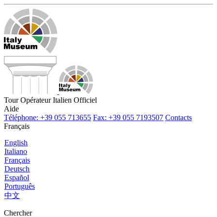
Tour Opérateur Italien Officiel
Aide
Téléphone: +39 055 713655
Fax: +39 055 7193507
Contacts
Français
English
Italiano
Français
Deutsch
Español
Português
中文
Chercher