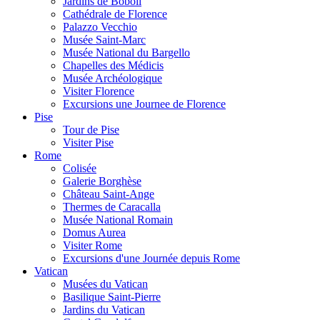
Jardins de Boboli
Cathédrale de Florence
Palazzo Vecchio
Musée Saint-Marc
Musée National du Bargello
Chapelles des Médicis
Musée Archéologique
Visiter Florence
Excursions une Journee de Florence
Pise
Tour de Pise
Visiter Pise
Rome
Colisée
Galerie Borghèse
Château Saint-Ange
Thermes de Caracalla
Musée National Romain
Domus Aurea
Visiter Rome
Excursions d'une Journée depuis Rome
Vatican
Musées du Vatican
Basilique Saint-Pierre
Jardins du Vatican