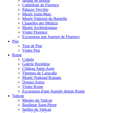
Jardins de Boboli
Cathédrale de Florence
Palazzo Vecchio
Musée Saint-Marc
Musée National du Bargello
Chapelles des Médicis
Musée Archéologique
Visiter Florence
Excursions une Journee de Florence
Pise
Tour de Pise
Visiter Pise
Rome
Colisée
Galerie Borghèse
Château Saint-Ange
Thermes de Caracalla
Musée National Romain
Domus Aurea
Visiter Rome
Excursions d'une Journée depuis Rome
Vatican
Musées du Vatican
Basilique Saint-Pierre
Jardins du Vatican