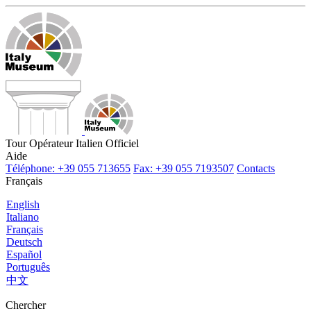
Tour Opérateur Italien Officiel
Aide
Téléphone: +39 055 713655
Fax: +39 055 7193507
Contacts
Français
English
Italiano
Français
Deutsch
Español
Português
中文
Chercher