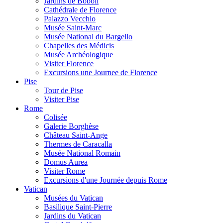
Jardins de Boboli
Cathédrale de Florence
Palazzo Vecchio
Musée Saint-Marc
Musée National du Bargello
Chapelles des Médicis
Musée Archéologique
Visiter Florence
Excursions une Journee de Florence
Pise
Tour de Pise
Visiter Pise
Rome
Colisée
Galerie Borghèse
Château Saint-Ange
Thermes de Caracalla
Musée National Romain
Domus Aurea
Visiter Rome
Excursions d'une Journée depuis Rome
Vatican
Musées du Vatican
Basilique Saint-Pierre
Jardins du Vatican