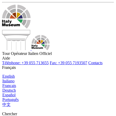
Tour Opérateur Italien Officiel
Aide
Téléphone: +39 055 713655
Fax: +39 055 7193507
Contacts
Français
English
Italiano
Français
Deutsch
Español
Português
中文
Chercher