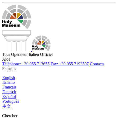
Tour Opérateur Italien Officiel
Aide
Téléphone: +39 055 713655
Fax: +39 055 7193507
Contacts
Français
English
Italiano
Français
Deutsch
Español
Português
中文
Chercher