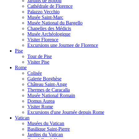
Jardins de Boboli
Cathédrale de Florence
Palazzo Vecchio
Musée Saint-Marc
Musée National du Bargello
Chapelles des Médicis
Musée Archéologique
Visiter Florence
Excursions une Journee de Florence
Pise
Tour de Pise
Visiter Pise
Rome
Colisée
Galerie Borghèse
Château Saint-Ange
Thermes de Caracalla
Musée National Romain
Domus Aurea
Visiter Rome
Excursions d'une Journée depuis Rome
Vatican
Musées du Vatican
Basilique Saint-Pierre
Jardins du Vatican