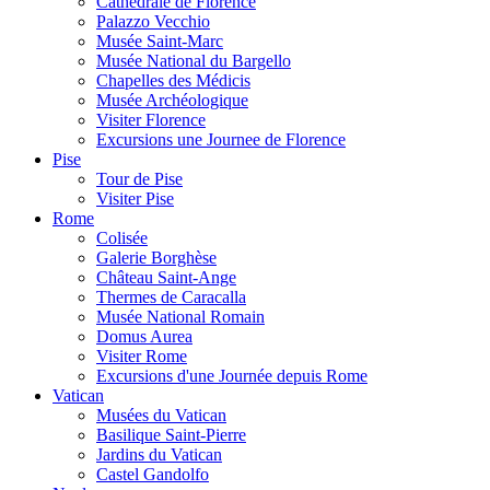
Cathédrale de Florence
Palazzo Vecchio
Musée Saint-Marc
Musée National du Bargello
Chapelles des Médicis
Musée Archéologique
Visiter Florence
Excursions une Journee de Florence
Pise
Tour de Pise
Visiter Pise
Rome
Colisée
Galerie Borghèse
Château Saint-Ange
Thermes de Caracalla
Musée National Romain
Domus Aurea
Visiter Rome
Excursions d'une Journée depuis Rome
Vatican
Musées du Vatican
Basilique Saint-Pierre
Jardins du Vatican
Castel Gandolfo