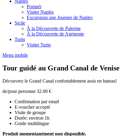
Naples
Pompéi
Visiter Naples
Excursions une Journee de Naples
Sicile
À la Découverte de Palerme
À la Découverte de Agrigente
Turin
Visiter Turin
Menu mobile
Tour guidé au Grand Canal de Venise
Découvrez le Grand Canal confortablement assis en bateau!
de/pour personne
32.00 €
Confirmation par email
E-voucher accepté
Visite de groupe
Durée: environ 1h
Guide multilingue
Produit momentanément non disponible.