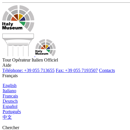
Tour Opérateur Italien Officiel
Aide
Téléphone: +39 055 713655
Fax: +39 055 7193507
Contacts
Français
English
Italiano
Français
Deutsch
Español
Português
中文
Chercher