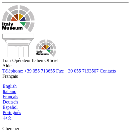
Tour Opérateur Italien Officiel
Aide
Téléphone: +39 055 713655
Fax: +39 055 7193507
Contacts
Français
English
Italiano
Français
Deutsch
Español
Português
中文
Chercher