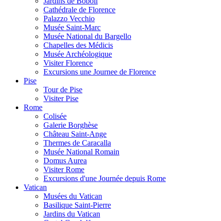
Jardins de Boboli
Cathédrale de Florence
Palazzo Vecchio
Musée Saint-Marc
Musée National du Bargello
Chapelles des Médicis
Musée Archéologique
Visiter Florence
Excursions une Journee de Florence
Pise
Tour de Pise
Visiter Pise
Rome
Colisée
Galerie Borghèse
Château Saint-Ange
Thermes de Caracalla
Musée National Romain
Domus Aurea
Visiter Rome
Excursions d'une Journée depuis Rome
Vatican
Musées du Vatican
Basilique Saint-Pierre
Jardins du Vatican