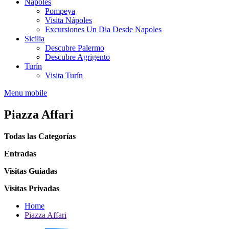
Nápoles
Pompeya
Visita Nápoles
Excursiones Un Dia Desde Napoles
Sicilia
Descubre Palermo
Descubre Agrigento
Turín
Visita Turín
Menu mobile
Piazza Affari
Todas las Categorías
Entradas
Visitas Guiadas
Visitas Privadas
Home
Piazza Affari