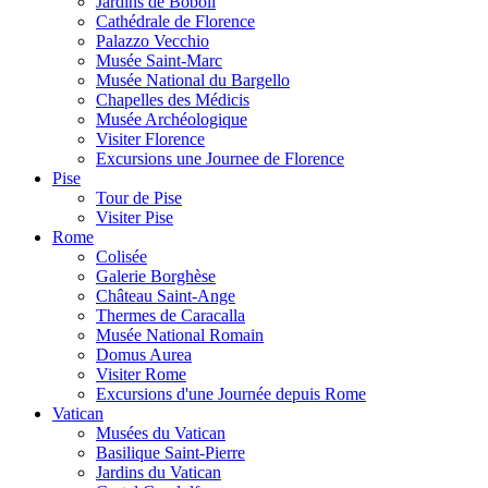
Jardins de Boboli
Cathédrale de Florence
Palazzo Vecchio
Musée Saint-Marc
Musée National du Bargello
Chapelles des Médicis
Musée Archéologique
Visiter Florence
Excursions une Journee de Florence
Pise
Tour de Pise
Visiter Pise
Rome
Colisée
Galerie Borghèse
Château Saint-Ange
Thermes de Caracalla
Musée National Romain
Domus Aurea
Visiter Rome
Excursions d'une Journée depuis Rome
Vatican
Musées du Vatican
Basilique Saint-Pierre
Jardins du Vatican