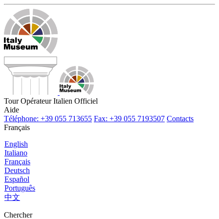
Tour Opérateur Italien Officiel
Aide
Téléphone: +39 055 713655
Fax: +39 055 7193507
Contacts
Français
English
Italiano
Français
Deutsch
Español
Português
中文
Chercher