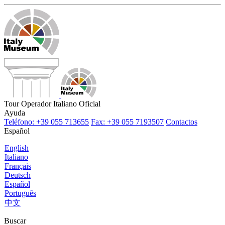
Tour Operador Italiano Oficial
Ayuda
Teléfono: +39 055 713655
Fax: +39 055 7193507
Contactos
Español
English
Italiano
Français
Deutsch
Español
Português
中文
Buscar