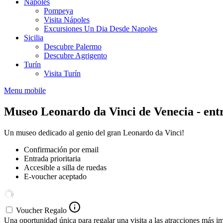
Nápoles
Pompeya
Visita Nápoles
Excursiones Un Dia Desde Napoles
Sicilia
Descubre Palermo
Descubre Agrigento
Turín
Visita Turín
Menu mobile
Museo Leonardo da Vinci de Venecia - ent
Un museo dedicado al genio del gran Leonardo da Vinci!
Confirmación por email
Entrada prioritaria
Accesible a silla de ruedas
E-voucher aceptado
Voucher Regalo
Una oportunidad única para regalar una visita a las atracciones más im