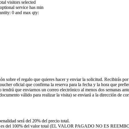
otal visitors selected
optional service has min
antity: 0 and max qty:
ón sobre el regalo que quieres hacer y enviar la solicitud. Recibirás p
voucher oficial que confirma la reserva para la fecha y la hora que prefie
 tendrá que enviarnos un correo electrónico al menos dos semanas antes
 documento válido para realizar la visita) se enviará a la dirección de co
penalidad será del 20% del precio total.
 penalidad es del 100% del valor total (EL VALOR PAGADO NO ES REE