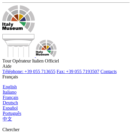
Tour Opérateur Italien Officiel
Aide
Téléphone: +39 055 713655
Fax: +39 055 7193507
Contacts
Français
English
Italiano
Français
Deutsch
Español
Português
中文
Chercher