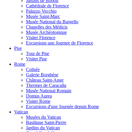
Jardins de Boboli
Cathédrale de Florence
Palazzo Vecchio
Musée Saint-Marc
Musée National du Bargello
Chapelles des Médicis
Musée Archéologique
Visiter Florence
Excursions une Journee de Florence
Pise
Tour de Pise
Visiter Pise
Rome
Colisée
Galerie Borghèse
Château Saint-Ange
Thermes de Caracalla
Musée National Romain
Domus Aurea
Visiter Rome
Excursions d'une Journée depuis Rome
Vatican
Musées du Vatican
Basilique Saint-Pierre
Jardins du Vatican