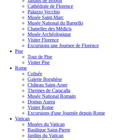
Jardins de Boboli
Cathédrale de Florence
Palazzo Vecchio
Musée Saint-Marc
Musée National du Bargello
Chapelles des Médicis
Musée Archéologique
Visiter Florence
Excursions une Journee de Florence
Pise
Tour de Pise
Visiter Pise
Rome
Colisée
Galerie Borghèse
Château Saint-Ange
Thermes de Caracalla
Musée National Romain
Domus Aurea
Visiter Rome
Excursions d'une Journée depuis Rome
Vatican
Musées du Vatican
Basilique Saint-Pierre
Jardins du Vatican