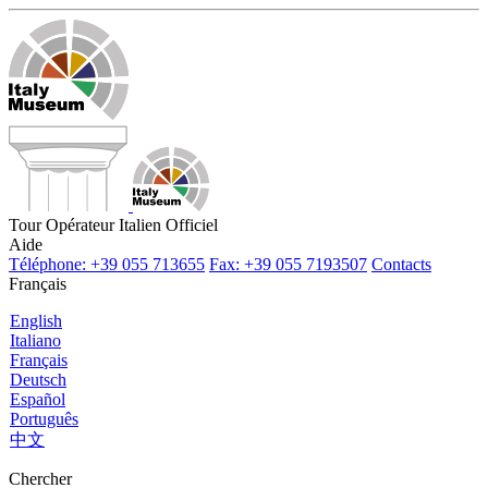
Tour Opérateur Italien Officiel
Aide
Téléphone: +39 055 713655
Fax: +39 055 7193507
Contacts
Français
English
Italiano
Français
Deutsch
Español
Português
中文
Chercher