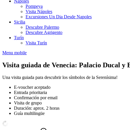
Nápoles
Pompeya
Visita Nápoles
Excursiones Un Dia Desde Napoles
Sicilia
Descubre Palermo
Descubre Agrigento
Turín
Visita Turín
Menu mobile
Visita guiada de Venecia: Palacio Ducal y 
Una visita guiada para descubrir los símbolos de la Serenísima!
E-voucher aceptado
Entrada prioritaria
Confirmación por email
Visita de grupo
Duración: aprox. 2 horas
Guía multilingüe