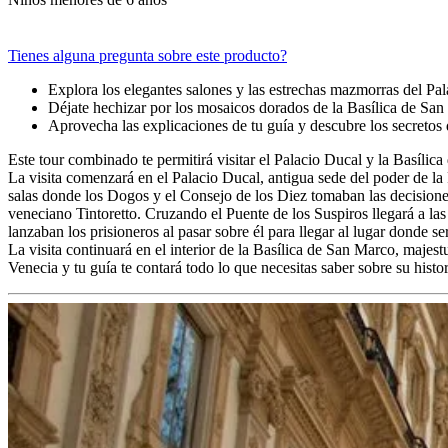
Tienes alguna pregunta sobre este producto?
Explora los elegantes salones y las estrechas mazmorras del Pa
Déjate hechizar por los mosaicos dorados de la Basílica de Sa
Aprovecha las explicaciones de tu guía y descubre los secretos 
Este tour combinado te permitirá visitar el Palacio Ducal y la Basílic
La visita comenzará en el Palacio Ducal, antigua sede del poder de la 
salas donde los Dogos y el Consejo de los Diez tomaban las decisiones 
veneciano Tintoretto. Cruzando el Puente de los Suspiros llegará a la
lanzaban los prisioneros al pasar sobre él para llegar al lugar donde se
La visita continuará en el interior de la Basílica de San Marco, maje
Venecia y tu guía te contará todo lo que necesitas saber sobre su histor