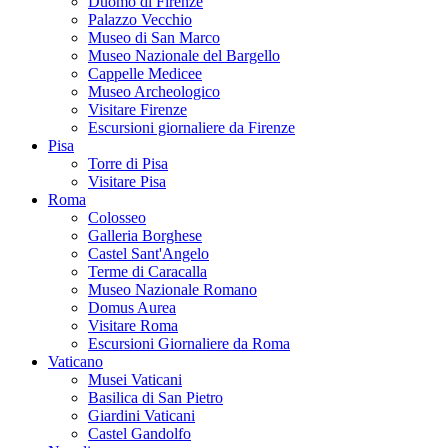
Duomo di Firenze
Palazzo Vecchio
Museo di San Marco
Museo Nazionale del Bargello
Cappelle Medicee
Museo Archeologico
Visitare Firenze
Escursioni giornaliere da Firenze
Pisa
Torre di Pisa
Visitare Pisa
Roma
Colosseo
Galleria Borghese
Castel Sant'Angelo
Terme di Caracalla
Museo Nazionale Romano
Domus Aurea
Visitare Roma
Escursioni Giornaliere da Roma
Vaticano
Musei Vaticani
Basilica di San Pietro
Giardini Vaticani
Castel Gandolfo