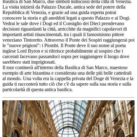
Basilica di San Marco, due simboli indiscussi della città di Venezia.
La visita inizierà da Palazzo Ducale, antica sede del potere della
Repubblica di Venezia, e grazie ad una guida esperta potrai
conoscere la storia e gli aneddoti legati a questo Palazzo e ai Dogi.
Vedrai le sale dove i Dogi ed il Consiglio dei Dieci prendevano
decisioni riguardanti la città, arricchite da magnifici capolavori di
importanti artisti rinascimentali, tra i quali il famosisismo pittore
veneziano Tintoretto. Attraverso il Ponte dei Sospiri raggiungerai poi
le "nuove prigioni": i Piombi. Il Ponte deve il suo nome al poeta
inglese Lord Byron e si riferisce probabilmente al sospiro che i
carcerati facevano passandoci sopra per raggiungere il luogo dove
sarebbero stati imprigionati.
Il tour continerà all'interno della Basilica di San Marco, maestoso
esempio di arte bizantina e considerata una delle più belle cattedrali
al mondo. Una volta era la cappella privata del Doge di Venezia e la
guida ti racconterà tutto ciò che c'è da sapere sulla sua storia e sulla
particolarità di questa antica basilica.