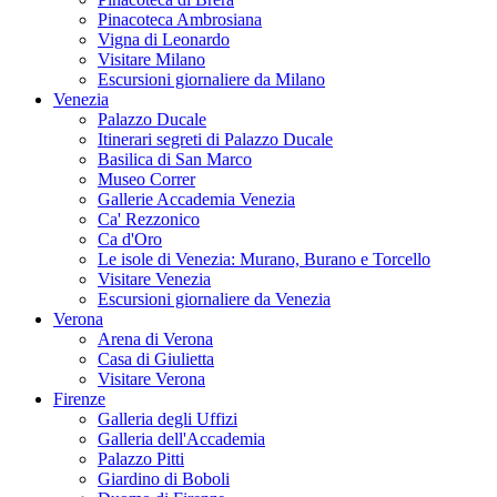
Pinacoteca Ambrosiana
Vigna di Leonardo
Visitare Milano
Escursioni giornaliere da Milano
Venezia
Palazzo Ducale
Itinerari segreti di Palazzo Ducale
Basilica di San Marco
Museo Correr
Gallerie Accademia Venezia
Ca' Rezzonico
Ca d'Oro
Le isole di Venezia: Murano, Burano e Torcello
Visitare Venezia
Escursioni giornaliere da Venezia
Verona
Arena di Verona
Casa di Giulietta
Visitare Verona
Firenze
Galleria degli Uffizi
Galleria dell'Accademia
Palazzo Pitti
Giardino di Boboli