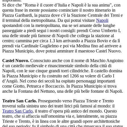
Si dice che "Roma è il cuore d’Italia e Napoli è la sua anima", con
questa frase in mente possiamo cominciare il nostro itinerario in
Piazza Garibardi, la piazza dove c'è la Stazione Centrale dei Treni e
il terminal della metropolitana. Da qui potrai visitare
Napoli
spostandoti con la metropolitana, ma se sei amante delle lunghe
passeggiate a piedi segui i nostri consigli: prendi Corso Umberto I,
una delle strade più famose di Napoli che collega la stazione al
centro; cammina per circa 1.3 km arrivando a Piazza Bovio e da lì
prendi via Cardinale Guglielmo e poi via Medina fino ad arrivere a
Piazza Municipio, dove potrai ammirare il maestoso Castel Nuovo.
Castel Nuovo.
Conosciuto anche con il nome di Maschio Angioino
è un castello medievale e rinascimentale simbolo della città di
Napoli, con le sue cinque grandi torri cilindriche. Il castello domina
la Piazza Municipio e fu costruito nel 1266 su volere di Carlo I
d’Angiò. Nel corso dei secoli ha ospitato personaggi importanti
come Giotto, Petrarca e Boccaccio. In Piazza Municipio si trova
anche la Fontana del Nettuno, una delle più belle fontane di Napoli.
Teatro San Carlo.
Proseguendo verso Piazza Trieste e Trento
troverai sulla sinistra uno dei teatri lirici più famosi al mondo: il
Teatro San Carlo
, il teatro d’opera più antico del mondo. Questo
teatro, che si affaccia sull'omonima via e, lateralmente, su piazza
Trieste e Trento, è in linea con le altre grandi opere architettoniche
del suo periodo: fu il simbolo di una città che rimarcava il suo status