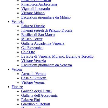
Pinacoteca Ambrosiana
Vigna di Leonardo
Visitare Milano
Escursioni giornaliere da Milano
Venezia
Palazzo Ducale
Itinerari segreti di Palazzo Ducale
Basilica di San Marco
Museo Correr
Gallerie Accademia Venezia
Ca' Rezzonico
Ca d'Oro
Le isole di Venezia: Murano, Burano e Torcello
Visitare Venezia
Escursioni giornaliere da Venezia
Verona
Arena di Verona
Casa di Giulietta
Visitare Verona
Firenze
Galleria degli Uffizi
Galleria dell'Accademia
Palazzo Pitti
Giardino di Boboli