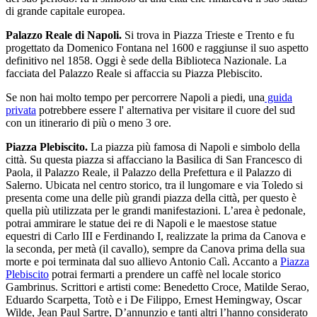
di grande capitale europea.
Palazzo Reale di Napoli.
Si trova in Piazza Trieste e Trento e fu
progettato da Domenico Fontana nel 1600 e raggiunse il suo aspetto
definitivo nel 1858. Oggi è sede della Biblioteca Nazionale. La
facciata del Palazzo Reale si affaccia su Piazza Plebiscito.
Se non hai molto tempo per percorrere Napoli a piedi, una
guida
privata
potrebbere essere l' alternativa per visitare il cuore del sud
con un itinerario di più o meno 3 ore.
Piazza Plebiscito.
La piazza più famosa di Napoli e simbolo della
città. Su questa piazza si affacciano la Basilica di San Francesco di
Paola, il Palazzo Reale, il Palazzo della Prefettura e il Palazzo di
Salerno. Ubicata nel centro storico, tra il lungomare e via Toledo si
presenta come una delle più grandi piazza della città, per questo è
quella più utilizzata per le grandi manifestazioni. L’area è pedonale,
potrai ammirare le statue dei re di Napoli e le maestose statue
equestri di Carlo III e Ferdinando I, realizzate la prima da Canova e
la seconda, per metà (il cavallo), sempre da Canova prima della sua
morte e poi terminata dal suo allievo Antonio Calì. Accanto a
Piazza
Plebiscito
potrai fermarti a prendere un caffè nel locale storico
Gambrinus. Scrittori e artisti come: Benedetto Croce, Matilde Serao,
Eduardo Scarpetta, Totò e i De Filippo, Ernest Hemingway, Oscar
Wilde, Jean Paul Sartre, D’annunzio e tanti altri l’hanno considerato