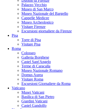
Duomo di Firenze
Palazzo Vecchio
Museo di San Marco
Museo Nazionale del Bargello
Cappelle Medicee
Museo Archeologico
Visitare Firenze
Escursioni giornaliere da Firenze
Pisa
Torre di Pisa
Visitare Pisa
Roma
Colosseo
Galleria Borghese
Castel Sant'Angelo
Terme di Caracalla
Museo Nazionale Romano
Domus Aurea
Visitare Roma
Escursioni Giornaliere da Roma
Vaticano
Musei Vaticani
Basilica di San Pietro
Giardini Vaticani
Castel Gandolfo