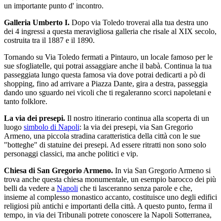
un importante punto d' incontro.
Galleria Umberto I.
Dopo via Toledo troverai alla tua destra uno
dei 4 ingressi a questa meravigliosa galleria che risale al XIX secolo,
costruita tra il 1887 e il 1890.
Tornando su Via Toledo fermati a Pintauro, un locale famoso per le
sue sfogliatelle, qui potrai assaggiare anche il babà. Continua la tua
passeggiata lungo questa famosa via dove potrai dedicarti a pò di
shopping, fino ad arrivare a Piazza Dante, gira a destra, passeggia
dando uno sguardo nei vicoli che ti regaleranno scorci napoletani e
tanto folklore.
La via dei presepi.
Il nostro itinerario continua alla scoperta di un
luogo
simbolo di Napoli
: la via dei presepi, via San Gregorio
Armeno, una piccola stradina caratteristica della città con le sue
"botteghe" di statuine dei presepi. Ad essere ritratti non sono solo
personaggi classici, ma anche politici e vip.
Chiesa di San Gregorio Armeno.
In via San Gregorio Armeno si
trova anche questa chiesa monumentale, un esempio barocco dei più
belli da vedere a
Napoli
che ti lasceranno senza parole e che,
insieme al complesso monastico accanto, costituisce uno degli edifici
religiosi più antichi e importanti della città. A questo punto, ferma il
tempo, in via dei Tribunali potrete conoscere la Napoli Sotterranea,