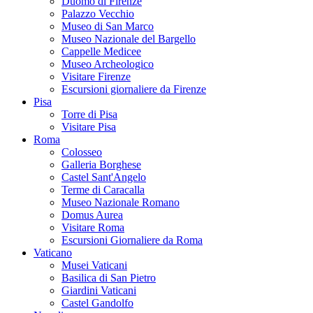
Duomo di Firenze
Palazzo Vecchio
Museo di San Marco
Museo Nazionale del Bargello
Cappelle Medicee
Museo Archeologico
Visitare Firenze
Escursioni giornaliere da Firenze
Pisa
Torre di Pisa
Visitare Pisa
Roma
Colosseo
Galleria Borghese
Castel Sant'Angelo
Terme di Caracalla
Museo Nazionale Romano
Domus Aurea
Visitare Roma
Escursioni Giornaliere da Roma
Vaticano
Musei Vaticani
Basilica di San Pietro
Giardini Vaticani
Castel Gandolfo