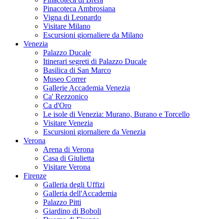
Pinacoteca Ambrosiana
Vigna di Leonardo
Visitare Milano
Escursioni giornaliere da Milano
Venezia
Palazzo Ducale
Itinerari segreti di Palazzo Ducale
Basilica di San Marco
Museo Correr
Gallerie Accademia Venezia
Ca' Rezzonico
Ca d'Oro
Le isole di Venezia: Murano, Burano e Torcello
Visitare Venezia
Escursioni giornaliere da Venezia
Verona
Arena di Verona
Casa di Giulietta
Visitare Verona
Firenze
Galleria degli Uffizi
Galleria dell'Accademia
Palazzo Pitti
Giardino di Boboli