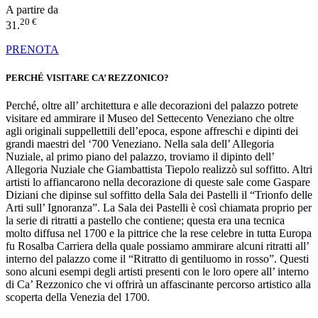
A partire da
20 €
31.
PRENOTA
PERCHÉ VISITARE CA’ REZZONICO?
Perché, oltre all’ architettura e alle decorazioni del palazzo potrete
visitare ed ammirare il Museo del Settecento Veneziano che oltre
agli originali suppellettili dell’epoca, espone affreschi e dipinti dei
grandi maestri del ‘700 Veneziano. Nella sala dell’ Allegoria
Nuziale, al primo piano del palazzo, troviamo il dipinto dell’
Allegoria Nuziale che Giambattista Tiepolo realizzò sul soffitto. Altri
artisti lo affiancarono nella decorazione di queste sale come Gaspare
Diziani che dipinse sul soffitto della Sala dei Pastelli il “Trionfo delle
Arti sull’ Ignoranza”. La Sala dei Pastelli è così chiamata proprio per
la serie di ritratti a pastello che contiene; questa era una tecnica
molto diffusa nel 1700 e la pittrice che la rese celebre in tutta Europa
fu Rosalba Carriera della quale possiamo ammirare alcuni ritratti all’
interno del palazzo come il “Ritratto di gentiluomo in rosso”. Questi
sono alcuni esempi degli artisti presenti con le loro opere all’ interno
di Ca’ Rezzonico che vi offrirà un affascinante percorso artistico alla
scoperta della Venezia del 1700.