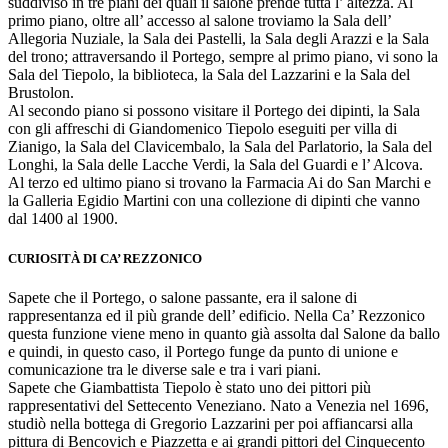
suddiviso in tre piani dei quali il salone prende tutta l’ altezza. Al
primo piano, oltre all’ accesso al salone troviamo la Sala dell’
Allegoria Nuziale, la Sala dei Pastelli, la Sala degli Arazzi e la Sala
del trono; attraversando il Portego, sempre al primo piano, vi sono la
Sala del Tiepolo, la biblioteca, la Sala del Lazzarini e la Sala del
Brustolon.
Al secondo piano si possono visitare il Portego dei dipinti, la Sala
con gli affreschi di Giandomenico Tiepolo eseguiti per villa di
Zianigo, la Sala del Clavicembalo, la Sala del Parlatorio, la Sala del
Longhi, la Sala delle Lacche Verdi, la Sala del Guardi e l’ Alcova.
Al terzo ed ultimo piano si trovano la Farmacia Ai do San Marchi e
la Galleria Egidio Martini con una collezione di dipinti che vanno
dal 1400 al 1900.
CURIOSITÀ DI CA’ REZZONICO
Sapete che il Portego, o salone passante, era il salone di
rappresentanza ed il più grande dell’ edificio. Nella Ca’ Rezzonico
questa funzione viene meno in quanto già assolta dal Salone da ballo
e quindi, in questo caso, il Portego funge da punto di unione e
comunicazione tra le diverse sale e tra i vari piani.
Sapete che Giambattista Tiepolo è stato uno dei pittori più
rappresentativi del Settecento Veneziano. Nato a Venezia nel 1696,
studiò nella bottega di Gregorio Lazzarini per poi affiancarsi alla
pittura di Bencovich e Piazzetta e ai grandi pittori del Cinquecento