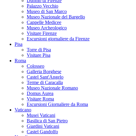
Duomo di Firenze
Palazzo Vecchio
Museo di San Marco
Museo Nazionale del Bargello
Cappelle Medicee
Museo Archeologico
Visitare Firenze
Escursioni giornaliere da Firenze
Pisa
Torre di Pisa
Visitare Pisa
Roma
Colosseo
Galleria Borghese
Castel Sant'Angelo
Terme di Caracalla
Museo Nazionale Romano
Domus Aurea
Visitare Roma
Escursioni Giornaliere da Roma
Vaticano
Musei Vaticani
Basilica di San Pietro
Giardini Vaticani
Castel Gandolfo