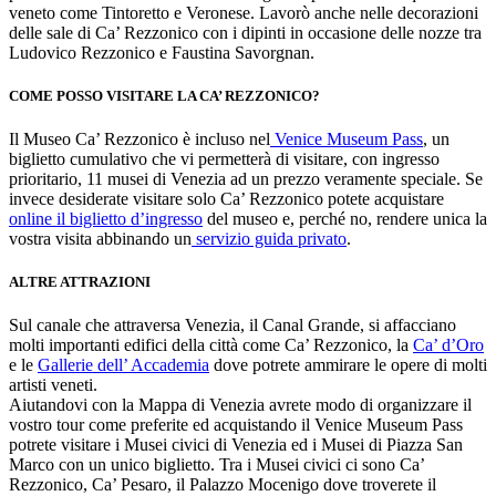
veneto come Tintoretto e Veronese. Lavorò anche nelle decorazioni
delle sale di Ca’ Rezzonico con i dipinti in occasione delle nozze tra
Ludovico Rezzonico e Faustina Savorgnan.
COME POSSO VISITARE LA CA’ REZZONICO?
Il Museo Ca’ Rezzonico è incluso nel
Venice Museum Pass
, un
biglietto cumulativo che vi permetterà di visitare, con ingresso
prioritario, 11 musei di Venezia ad un prezzo veramente speciale. Se
invece desiderate visitare solo Ca’ Rezzonico potete acquistare
online il biglietto d’ingresso
del museo e, perché no, rendere unica la
vostra visita abbinando un
servizio guida privato
.
ALTRE ATTRAZIONI
Sul canale che attraversa Venezia, il Canal Grande, si affacciano
molti importanti edifici della città come Ca’ Rezzonico, la
Ca’ d’Oro
e le
Gallerie dell’ Accademia
dove potrete ammirare le opere di molti
artisti veneti.
Aiutandovi con la Mappa di Venezia avrete modo di organizzare il
vostro tour come preferite ed acquistando il Venice Museum Pass
potrete visitare i Musei civici di Venezia ed i Musei di Piazza San
Marco con un unico biglietto. Tra i Musei civici ci sono Ca’
Rezzonico, Ca’ Pesaro, il Palazzo Mocenigo dove troverete il