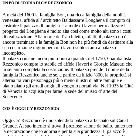
UN PÒ DI STORIA DI CA’ REZZONICO
A metà del 1600 la famiglia Bon, una ricca famiglia della nobiltà
veneziana, affida all’ architetto Baldassarre Longhena il compito di
costruire il palazzo di famiglia. La mole di lavoro per realizzare il
progetto del Longhena è molto alta così come molto alti sono i costi
di realizzazione. Alla morte dell’ architetto, infatti, il palazzo no è
ancora terminato e la famiglia Bon non ha più fondi da destinare alla
sua costruzione ragion per cui i lavori si bloccano a palazzo
incompleto.
Il palazzo rimane incompiuto fino a quando, nel 1750, Giambattista
Rezzonico compra lo stabile ed affida i lavori a Giorgio Massari che
in sei anni completa la costruzione. Il palazzo prende il nome della
famiglia Rezzonico anche se, a partire da inizio ‘800, la proprietà si
alterna tra vari personaggi più o meno illustri di altre famiglie e
piano piano gli arredi originali vengono portati via. Nel 1935 la Città
di Venezia lo acquista per farne la sede del museo d’ arte del
Settecento.
COS'È OGGI CA’ REZZONICO?
Oggi Ca’ Rezzonico è uno splendido palazzo affacciato sul Canal
Grande. Al suo interno si trova il prezioso salone da ballo, unico per
la decorazione che lo adorna e per la sua grandezza. Il palazzo è