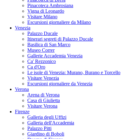
Pinacoteca Ambrosiana
Vigna di Leonardo
Visitare Milano
Escursioni giornaliere da Milano
Venezia
Palazzo Ducale
Itinerari segreti di Palazzo Ducale
Basilica di San Marco
Museo Correr
Gallerie Accademia Venezia
Ca' Rezzonico
Ca d'Oro
Le isole di Venezia: Murano, Burano e Torcello
Visitare Venezia
Escursioni giornaliere da Venezia
Verona
Arena di Verona
Casa di Giulietta
Visitare Verona
Firenze
Galleria degli Uffizi
Galleria dell'Accademia
Palazzo Pitti
Giardino di Boboli