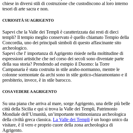
chiese in diversi stili di costruzione che custodiscono al loro interno
tesori di arte sacra e non.
CURIOSITÀ SU AGRIGENTO
Sapevi che la Valle dei Templi è caratterizzata dai resti di dieci
templi? Il tempio meglio conservato è quello chiamato Tempio della
Concordia, uno dei principali simboli di questo affascinante sito
archeologico.
Sapevi che l' importanza di Agrigento risiede nella moltitudine di
espressioni artistiche che nel corso dei secoli sono diventate parte
della sua storia? Prendendo ad esmpio il Duomo: la Torre
Campanaria è stata costruita in stile arabo-normanno, mentre le
colonne sormontate da archi sono in stile gotico-chiaramontano e il
presbiterio, invece, è in stile barocco.
COSA VEDERE A AGRIGENTO
Su una piana che arriva al mare, sorge Agrigento, una delle più belle
città della Sicilia e qui si trova la Valle dei Templi, Patrimonio
Mondiale dell’Umanità, un’importante testimonianza archeologica
della civiltà greca classica.
La Valle dei Templi
è un luogo unico da
visitare, è il vero e proprio cuore della zona archeologica di
Agrigento.