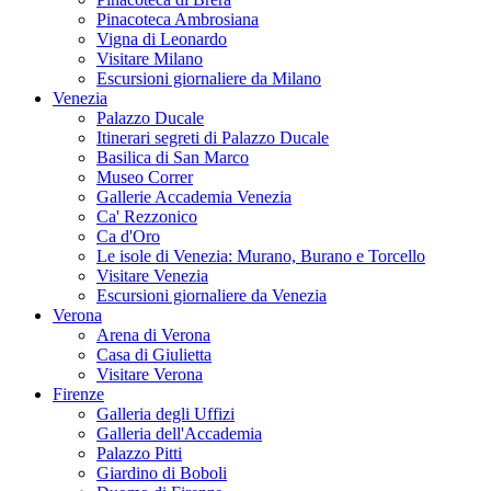
Pinacoteca Ambrosiana
Vigna di Leonardo
Visitare Milano
Escursioni giornaliere da Milano
Venezia
Palazzo Ducale
Itinerari segreti di Palazzo Ducale
Basilica di San Marco
Museo Correr
Gallerie Accademia Venezia
Ca' Rezzonico
Ca d'Oro
Le isole di Venezia: Murano, Burano e Torcello
Visitare Venezia
Escursioni giornaliere da Venezia
Verona
Arena di Verona
Casa di Giulietta
Visitare Verona
Firenze
Galleria degli Uffizi
Galleria dell'Accademia
Palazzo Pitti
Giardino di Boboli