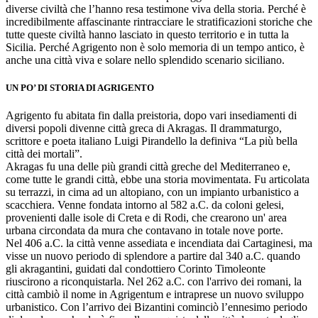
diverse civiltà che l’hanno resa testimone viva della storia. Perché è
incredibilmente affascinante rintracciare le stratificazioni storiche che
tutte queste civiltà hanno lasciato in questo territorio e in tutta la
Sicilia. Perché Agrigento non è solo memoria di un tempo antico, è
anche una città viva e solare nello splendido scenario siciliano.
UN PO’ DI STORIA DI AGRIGENTO
Agrigento fu abitata fin dalla preistoria, dopo vari insediamenti di
diversi popoli divenne città greca di Akragas. Il drammaturgo,
scrittore e poeta italiano Luigi Pirandello la definiva “La più bella
città dei mortali”.
Akragas fu una delle più grandi città greche del Mediterraneo e,
come tutte le grandi città, ebbe una storia movimentata. Fu articolata
su terrazzi, in cima ad un altopiano, con un impianto urbanistico a
scacchiera. Venne fondata intorno al 582 a.C. da coloni gelesi,
provenienti dalle isole di Creta e di Rodi, che crearono un' area
urbana circondata da mura che contavano in totale nove porte.
Nel 406 a.C. la città venne assediata e incendiata dai Cartaginesi, ma
visse un nuovo periodo di splendore a partire dal 340 a.C. quando
gli akragantini, guidati dal condottiero Corinto Timoleonte
riuscirono a riconquistarla. Nel 262 a.C. con l'arrivo dei romani, la
città cambiò il nome in Agrigentum e intraprese un nuovo sviluppo
urbanistico. Con l’arrivo dei Bizantini cominciò l’ennesimo periodo