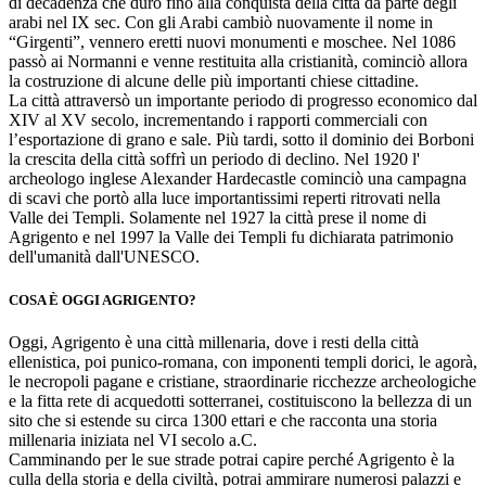
di decadenza che durò fino alla conquista della città da parte degli
arabi nel IX sec. Con gli Arabi cambiò nuovamente il nome in
“Girgenti”, vennero eretti nuovi monumenti e moschee. Nel 1086
passò ai Normanni e venne restituita alla cristianità, cominciò allora
la costruzione di alcune delle più importanti chiese cittadine.
La città attraversò un importante periodo di progresso economico dal
XIV al XV secolo, incrementando i rapporti commerciali con
l’esportazione di grano e sale. Più tardi, sotto il dominio dei Borboni
la crescita della città soffrì un periodo di declino. Nel 1920 l'
archeologo inglese Alexander Hardecastle cominciò una campagna
di scavi che portò alla luce importantissimi reperti ritrovati nella
Valle dei Templi. Solamente nel 1927 la città prese il nome di
Agrigento e nel 1997 la Valle dei Templi fu dichiarata patrimonio
dell'umanità dall'UNESCO.
COSA È OGGI AGRIGENTO?
Oggi, Agrigento è una città millenaria, dove i resti della città
ellenistica, poi punico-romana, con imponenti templi dorici, le agorà,
le necropoli pagane e cristiane, straordinarie ricchezze archeologiche
e la fitta rete di acquedotti sotterranei, costituiscono la bellezza di un
sito che si estende su circa 1300 ettari e che racconta una storia
millenaria iniziata nel VI secolo a.C.
Camminando per le sue strade potrai capire perché Agrigento è la
culla della storia e della civiltà, potrai ammirare numerosi palazzi e