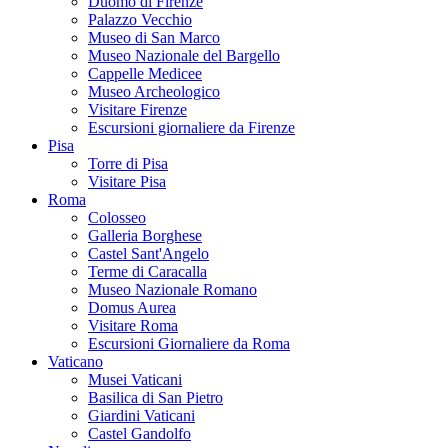
Duomo di Firenze
Palazzo Vecchio
Museo di San Marco
Museo Nazionale del Bargello
Cappelle Medicee
Museo Archeologico
Visitare Firenze
Escursioni giornaliere da Firenze
Pisa
Torre di Pisa
Visitare Pisa
Roma
Colosseo
Galleria Borghese
Castel Sant'Angelo
Terme di Caracalla
Museo Nazionale Romano
Domus Aurea
Visitare Roma
Escursioni Giornaliere da Roma
Vaticano
Musei Vaticani
Basilica di San Pietro
Giardini Vaticani
Castel Gandolfo