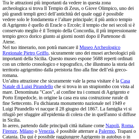
Tra le attrazioni più importanti da vedere in questa zona
archeologica si trova Il Tempio di Zeus, o Giove Olimpico, uno dei
più grandi templi greci dell’antichità del quale oggi è possibile
vedere solo le fondamenta e l’altare principale; il più antico tempio
di Agrigento è quello di Eracle o Ercole; il tempio che nei secoli si è
conservato meglio è il Tempio della Concordia, il più impressionante
tempio greco dorico giunto ai giorni nostri dopo il Partenone di
Atene.
Nel tuo itinerario, non potrà mancare il
Museo Archeologico
Regionale Pietro Griffo
, sicuramente uno dei musei archeologici più
importanti della Sicilia. Questo museo espone 5688 reperti ordinati
con un criterio cronologico e topografico, che illustrano la storia del
territorio agrigentino dalla preistoria fino alla fine dell’età greco-
romana.
Un’altra attrazione che sicuramente vale la pena visitare è la
Casa
Natale di Luigi Pirandello
che si trova in un strapiombo con vista al
mare. Denominata "Caos", al confine tra i comuni di Agrigento e
Porto Empedocle, in origine la casa era una costruzione rurale di
fine Settecento. Fu dichiarata monumento nazionale nel 1949 e
Luigi Pirandello vi nacque il 28 giugno del 1867. La famiglia vi si
rifugiò per sfuggire all'epidemia di colera che in quell'anno si diffuse
in Sicilia.
In aereo, partendo dalle principali città italiane come
Napoli
,
Roma
,
Firenze
,
Milano
o
Venezia
, è possibile atterrare a
Palermo
, Trapani o
Catania. Da qui è possibile raggiungere Agrigento in autobus o in