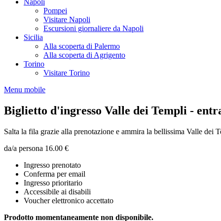
Napoli
Pompei
Visitare Napoli
Escursioni giornaliere da Napoli
Sicilia
Alla scoperta di Palermo
Alla scoperta di Agrigento
Torino
Visitare Torino
Menu mobile
Biglietto d'ingresso Valle dei Templi - entr
Salta la fila grazie alla prenotazione e ammira la bellissima Valle dei 
da/a persona
16.00 €
Ingresso prenotato
Conferma per email
Ingresso prioritario
Accessibile ai disabili
Voucher elettronico accettato
Prodotto momentaneamente non disponibile.