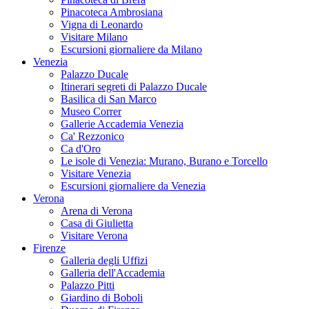
Pinacoteca Ambrosiana
Vigna di Leonardo
Visitare Milano
Escursioni giornaliere da Milano
Venezia
Palazzo Ducale
Itinerari segreti di Palazzo Ducale
Basilica di San Marco
Museo Correr
Gallerie Accademia Venezia
Ca' Rezzonico
Ca d'Oro
Le isole di Venezia: Murano, Burano e Torcello
Visitare Venezia
Escursioni giornaliere da Venezia
Verona
Arena di Verona
Casa di Giulietta
Visitare Verona
Firenze
Galleria degli Uffizi
Galleria dell'Accademia
Palazzo Pitti
Giardino di Boboli