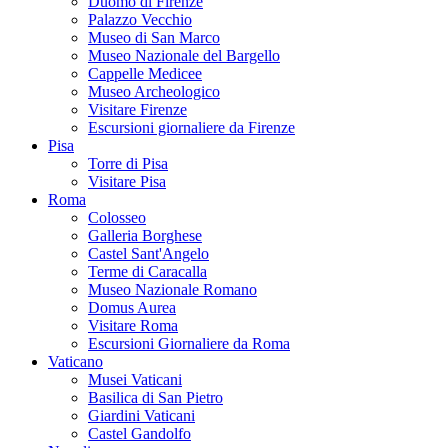
Duomo di Firenze
Palazzo Vecchio
Museo di San Marco
Museo Nazionale del Bargello
Cappelle Medicee
Museo Archeologico
Visitare Firenze
Escursioni giornaliere da Firenze
Pisa
Torre di Pisa
Visitare Pisa
Roma
Colosseo
Galleria Borghese
Castel Sant'Angelo
Terme di Caracalla
Museo Nazionale Romano
Domus Aurea
Visitare Roma
Escursioni Giornaliere da Roma
Vaticano
Musei Vaticani
Basilica di San Pietro
Giardini Vaticani
Castel Gandolfo