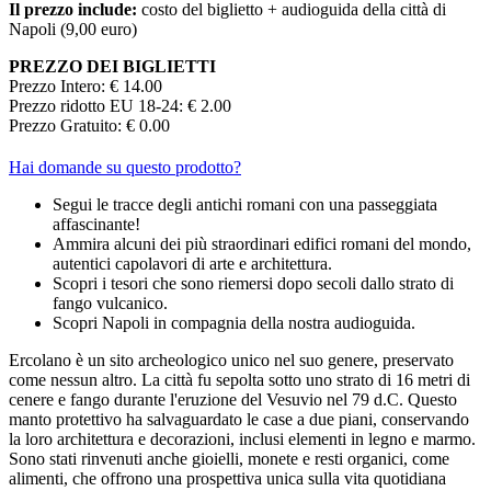
Il prezzo include:
costo del biglietto + audioguida della città di
Napoli (9,00 euro)
PREZZO DEI BIGLIETTI
Prezzo Intero: € 14.00
Prezzo ridotto EU 18-24: € 2.00
Prezzo Gratuito: € 0.00
Hai domande su questo prodotto?
Segui le tracce degli antichi romani con una passeggiata
affascinante!
Ammira alcuni dei più straordinari edifici romani del mondo,
autentici capolavori di arte e architettura.
Scopri i tesori che sono riemersi dopo secoli dallo strato di
fango vulcanico.
Scopri Napoli in compagnia della nostra audioguida.
Ercolano è un sito archeologico unico nel suo genere, preservato
come nessun altro. La città fu sepolta sotto uno strato di 16 metri di
cenere e fango durante l'eruzione del Vesuvio nel 79 d.C. Questo
manto protettivo ha salvaguardato le case a due piani, conservando
la loro architettura e decorazioni, inclusi elementi in legno e marmo.
Sono stati rinvenuti anche gioielli, monete e resti organici, come
alimenti, che offrono una prospettiva unica sulla vita quotidiana