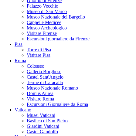
Duomo di Firenze
Palazzo Vecchio
Museo di San Marco
Museo Nazionale del Bargello
Cappelle Medicee
Museo Archeologico
Visitare Firenze
Escursioni giornaliere da Firenze
Pisa
Torre di Pisa
Visitare Pisa
Roma
Colosseo
Galleria Borghese
Castel Sant'Angelo
Terme di Caracalla
Museo Nazionale Romano
Domus Aurea
Visitare Roma
Escursioni Giornaliere da Roma
Vaticano
Musei Vaticani
Basilica di San Pietro
Giardini Vaticani
Castel Gandolfo